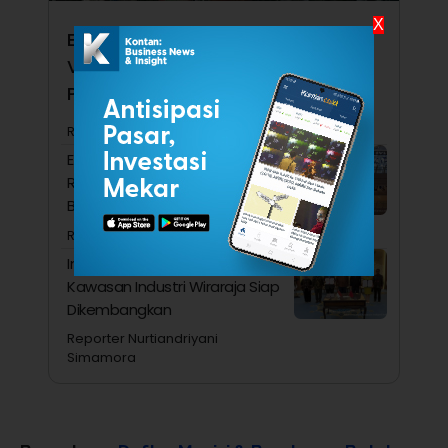
X
Ekonomi RI Kalah Kencang dari
Vietnam hingga Singapura, Apa
Penyebabnya?
Reporter Nurtiandriyani Simamora
Ekonom Ini Menduga Konsumsi
Rumah Tangga Ditopang
Belanja Orang Kaya
Reporter Siti Masitoh
Investasi China Masuk Madura,
Kawasan Industri Wiraraja Siap
Dikembangkan
Reporter Nurtiandriyani
Simamora