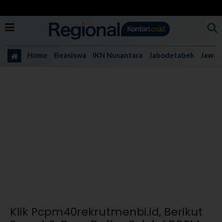
Home
Beasiswa
IKN Nusantara
Jabodetabek
Jawa 
Klik Pcpm40rekrutmenbi.id, Berikut