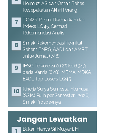
Hormuz, AS dan Oman Bahas
Kesepakatan Akhiri Perang
TOWR Resmi Dikeluarkan dari
Indeks LQ45, Cermati
Rekomendasi Analis
Simak Rekomendasi Teknikal
Saham ENRG, AADI, dan AMRT
untuk Jumat (7/8)
IHSG Terkoreksi 0,12% ke 6.343
pada Kamis (6/8), MBMA, MDKA,
EXCL Top Losers LQ45
Kinerja Surya Semesta Internusa
(SSIA) Pulih per Semester I 2026,
Simak Prospeknya
Jangan Lewatkan
Bukan Hanya Sri Mulyani, Ini