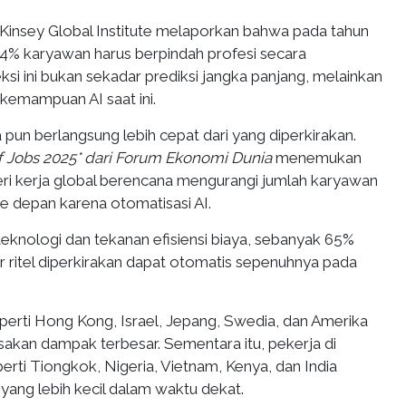
Kinsey Global Institute melaporkan bahwa pada tahun
14% karyawan harus berpindah profesi secara
si ini bukan sekadar prediksi jangka panjang, melainkan
kemampuan AI saat ini.
un berlangsung lebih cepat dari yang diperkirakan.
f Jobs 2025* dari Forum Ekonomi Dunia
menemukan
i kerja global berencana mengurangi jumlah karyawan
ke depan karena otomatisasi AI.
eknologi dan tekanan efisiensi biaya, sebanyak 65%
r ritel diperkirakan dapat otomatis sepenuhnya pada
erti Hong Kong, Israel, Jepang, Swedia, dan Amerika
sakan dampak terbesar. Sementara itu, pekerja di
rti Tiongkok, Nigeria, Vietnam, Kenya, dan India
yang lebih kecil dalam waktu dekat.