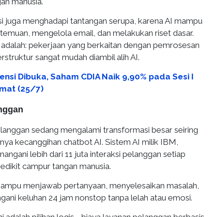
gan manusia.
asi juga menghadapi tantangan serupa, karena AI mampu
emuan, mengelola email, dan melakukan riset dasar.
adalah: pekerjaan yang berkaitan dengan pemrosesan
rstruktur sangat mudah diambil alih AI.
ensi Dibuka, Saham CDIA Naik 9,90% pada Sesi I
mat (25/7)
anggan
pelanggan sedang mengalami transformasi besar seiring
ya kecanggihan chatbot AI. Sistem AI milik IBM,
angani lebih dari 11 juta interaksi pelanggan setiap
edikit campur tangan manusia.
ni mampu menjawab pertanyaan, menyelesaikan masalah,
ani keluhan 24 jam nonstop tanpa lelah atau emosi.