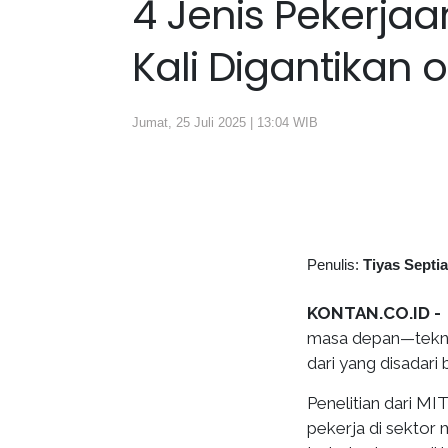
4 Jenis Pekerja
Kali Digantikan o
Jumat, 25 Juli 2025 | 13:04 WIB
Penulis:
Tiyas Septi
KONTAN.CO.ID -
masa depan—teknol
dari yang disadari
Penelitian dari M
pekerja di sektor