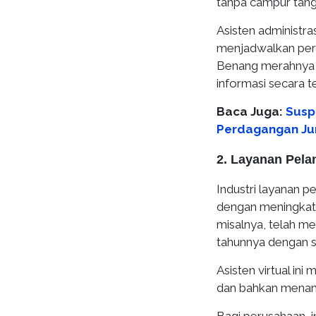
tanpa campur tan
Asisten administr
menjadwalkan pert
Benang merahnya 
informasi secara te
Baca Juga:
Susp
Perdagangan Ju
2. Layanan Pel
Industri layanan 
dengan meningkatn
misalnya, telah men
tahunnya dengan s
Asisten virtual i
dan bahkan menang