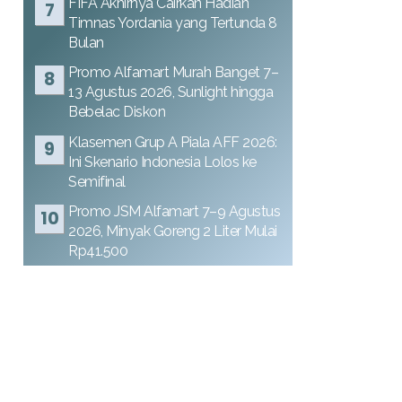
FIFA Akhirnya Cairkan Hadiah
Timnas Yordania yang Tertunda 8
Bulan
Promo Alfamart Murah Banget 7–
13 Agustus 2026, Sunlight hingga
Bebelac Diskon
Klasemen Grup A Piala AFF 2026:
Ini Skenario Indonesia Lolos ke
Semifinal
Promo JSM Alfamart 7–9 Agustus
2026, Minyak Goreng 2 Liter Mulai
Rp41.500