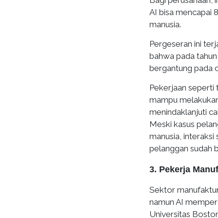
Bagi perusahaan, i
AI bisa mencapai 
manusia.
Pergeseran ini ter
bahwa pada tahun 
bergantung pada c
Pekerjaan seperti
mampu melakukan 
menindaklanjuti c
Meski kasus pela
manusia, interaks
pelanggan sudah b
3. Pekerja Manu
Sektor manufaktur
namun AI mempercep
Universitas Bosto