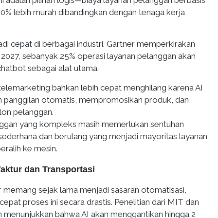
ni adalah pilihan logis—biaya layanan pelanggan berbasis
80% lebih murah dibandingkan dengan tenaga kerja
jadi cepat di berbagai industri. Gartner memperkirakan
2027, sebanyak 25% operasi layanan pelanggan akan
hatbot sebagai alat utama.
 telemarketing bahkan lebih cepat menghilang karena AI
panggilan otomatis, mempromosikan produk, dan
alon pelanggan.
nggan yang kompleks masih memerlukan sentuhan
i sederhana dan berulang yang menjadi mayoritas layanan
eralih ke mesin.
faktur dan Transportasi
 memang sejak lama menjadi sasaran otomatisasi,
at proses ini secara drastis. Penelitian dari MIT dan
n menunjukkan bahwa AI akan menggantikan hingga 2