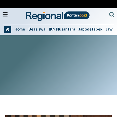
Home
Beasiswa
IKN Nusantara
Jabodetabek
Jawa 
Jawa Tengah