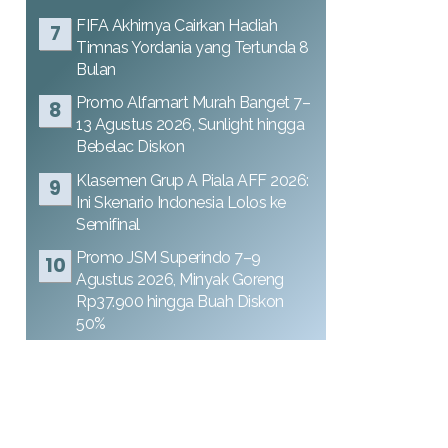
FIFA Akhirnya Cairkan Hadiah
Timnas Yordania yang Tertunda 8
Bulan
Promo Alfamart Murah Banget 7–
13 Agustus 2026, Sunlight hingga
Bebelac Diskon
Klasemen Grup A Piala AFF 2026:
Ini Skenario Indonesia Lolos ke
Semifinal
Promo JSM Superindo 7–9
Agustus 2026, Minyak Goreng
Rp37.900 hingga Buah Diskon
50%