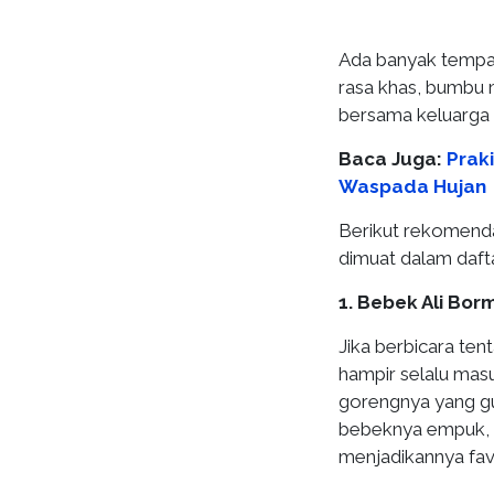
Ada banyak tempat
rasa khas, bumbu
bersama keluarga
Baca Juga:
Prak
Waspada Hujan
Berikut rekomend
dimuat dalam daftar
1. Bebek Ali Bor
Jika berbicara te
hampir selalu mas
gorengnya yang gu
bebeknya empuk, p
menjadikannya fav