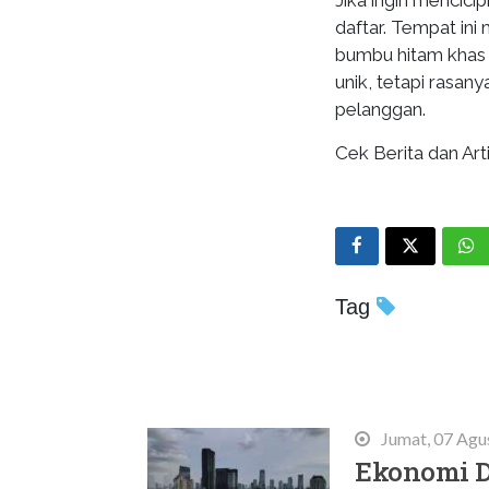
Jika ingin mencic
daftar. Tempat in
bumbu hitam khas 
unik, tetapi rasa
pelanggan.
Cek Berita dan Arti
Tag
Terbaru
Jumat, 07 Agu
Ekonomi D