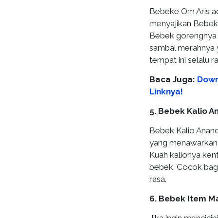
Bebeke Om Aris ad
menyajikan Bebek 
Bebek gorengnya t
sambal merahnya 
tempat ini selalu 
Baca Juga:
Down
Linknya!
5. Bebek Kalio 
Bebek Kalio Anan
yang menawarkan c
Kuah kalionya ken
bebek. Cocok bagi
rasa.
6. Bebek Item M