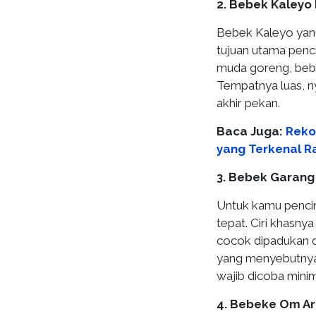
2. Bebek Kaleyo
Bebek Kaleyo yang 
tujuan utama penc
muda goreng, bebe
Tempatnya luas, n
akhir pekan.
Baca Juga:
Reko
yang Terkenal R
3. Bebek Garang
Untuk kamu pencin
tepat. Ciri khasn
cocok dipadukan d
yang menyebutnya 
wajib dicoba minim
4. Bebeke Om Ar