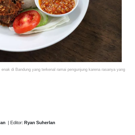
nak di Bandung yang terkenal ramai pengunjung karena rasanya yang
lan
|
Editor:
Ryan Suherlan