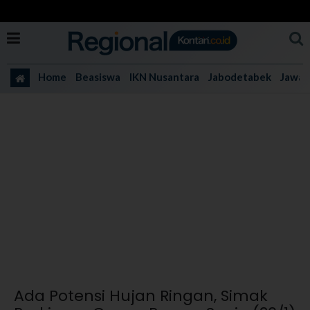
Home
Beasiswa
IKN Nusantara
Jabodetabek
Jawa 
Ada Potensi Hujan Ringan, Simak