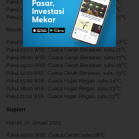
Pukul 15:00 WIB : Cuaca Hujan Ringan, suhu 26
C
o
Pukul 18:00 WIB : Cuaca Hujan Ringan, suhu 24
C
o
Pukul 21:00 WIB : Cuaca Cerah Berawan, suhu 23
C
Besok, 21 Januari 2025:
o
Pukul 00:00 WIB : Cuaca Cerah Berawan, suhu 22
C
o
Pukul 03:00 WIB : Cuaca Cerah Berawan, suhu 21
C
o
Pukul 06:00 WIB : Cuaca Cerah Berawan, suhu 21
C
o
Pukul 09:00 WIB : Cuaca Cerah Berawan, suhu 25
C
o
Pukul 12:00 WIB : Cuaca Cerah Berawan, suhu 29
C
o
Pukul 15:00 WIB : Cuaca Hujan Ringan, suhu 24
C
o
Pukul 18:00 WIB : Cuaca Hujan Ringan, suhu 23
C
o
Pukul 21:00 WIB : Cuaca Hujan Ringan, suhu 23
C
Supiori
Hari ini, 20 Januari 2025:
o
Pukul 09:00 WIB : Cuaca Cerah, suhu 28
C