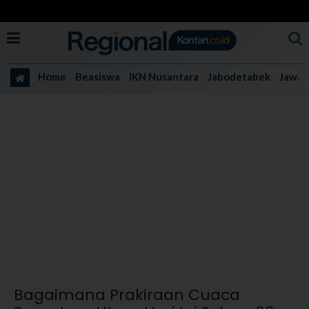
Home
Beasiswa
IKN Nusantara
Jabodetabek
Jawa 
Bagaimana Prakiraan Cuaca