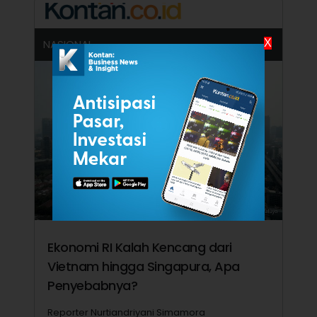
X
NASIONAL
Ekonomi RI Kalah Kencang dari
Vietnam hingga Singapura, Apa
Penyebabnya?
Reporter Nurtiandriyani Simamora