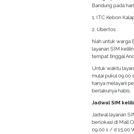
Bandung pada hari i
1. ITC Kebon Kala
2. Ubertos
Nah untuk warga B
layanan SIM kelili
tempat tinggal And
Untuk waktu layana
mulai pukul 09.00 
hanya melayani p
berlakunya habis.
Jadwal SIM kelil
Jadwal layanan SIM
berlokasi di Mall 
09.00 s / d 15.00 