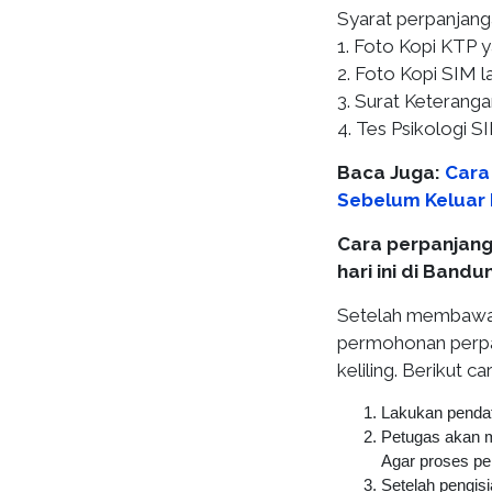
Syarat perpanjanga
1. Foto Kopi KTP y
2. Foto Kopi SIM l
3. Surat Keteranga
4. Tes Psikologi S
Baca Juga:
Cara
Sebelum Keluar 
Cara perpanjang 
hari ini di Band
Setelah membawa s
permohonan perpa
keliling. Berikut 
Lakukan pendaft
Petugas akan me
Agar proses pen
Setelah pengisi