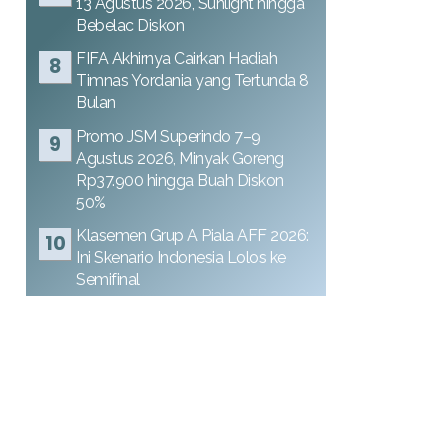
13 Agustus 2026, Sunlight hingga
Bebelac Diskon
FIFA Akhirnya Cairkan Hadiah
Timnas Yordania yang Tertunda 8
Bulan
Promo JSM Superindo 7–9
Agustus 2026, Minyak Goreng
Rp37.900 hingga Buah Diskon
50%
Klasemen Grup A Piala AFF 2026:
Ini Skenario Indonesia Lolos ke
Semifinal