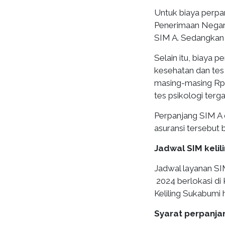
Untuk biaya perp
Penerimaan Negara
SIM A. Sedangkan 
Selain itu, biaya
kesehatan dan tes 
masing-masing Rp 
tes psikologi terg
Perpanjang SIM A 
asuransi tersebut 
Jadwal SIM kelil
Jadwal layanan SI
2024 berlokasi di
Keliling Sukabumi h
Syarat perpanja