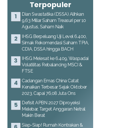
Terpopuler
Dian Swastatika (DSSA) Alihkan
9,63 Miliar Saham Treasuri per 10
Agustus, Saham Naik
IHSG Berpeluang Uji Level 6.400,
Simak Rekomendasi Saham TPIA,
CDIA, DSSA hingga BACH
IHSG Melesat ke 6.409, Waspadai
Volatilitas Rebalancing MSCI &
FTSE
Cadangan Emas China Catat
Kenaikan Terbesar Sejak Oktober
2023, Capai 76,08 Juta Ons
Defisit APBN 2027 Diproyeksi
Melebar, Target Anggaran Netral
Makin Berat
Siap-Siap! Rumah Kontrakan &