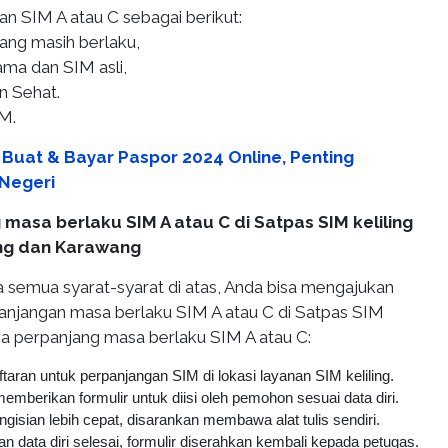
n SIM A atau C sebagai berikut:
ang masih berlaku,
ama dan SIM asli,
n Sehat.
IM.
 Buat & Bayar Paspor 2024 Online, Penting
Negeri
masa berlaku SIM A atau C di Satpas SIM keliling
ung dan Karawang
emua syarat-syarat di atas, Anda bisa mengajukan
njangan masa berlaku SIM A atau C di Satpas SIM
cara perpanjang masa berlaku SIM A atau C:
aran untuk perpanjangan SIM di lokasi layanan SIM keliling.
mberikan formulir untuk diisi oleh pemohon sesuai data diri.
gisian lebih cepat, disarankan membawa alat tulis sendiri.
an data diri selesai, formulir diserahkan kembali kepada petugas.