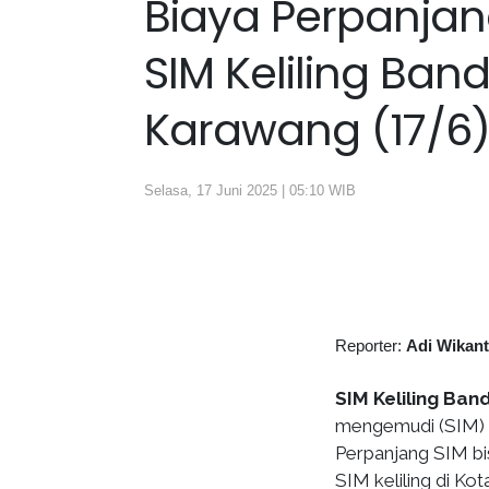
Biaya Perpanjan
SIM Keliling Ban
Karawang (17/6
Selasa, 17 Juni 2025 | 05:10 WIB
Reporter:
Adi Wikan
SIM Keliling Ban
mengemudi (SIM) m
Perpanjang SIM bis
SIM keliling di Ko