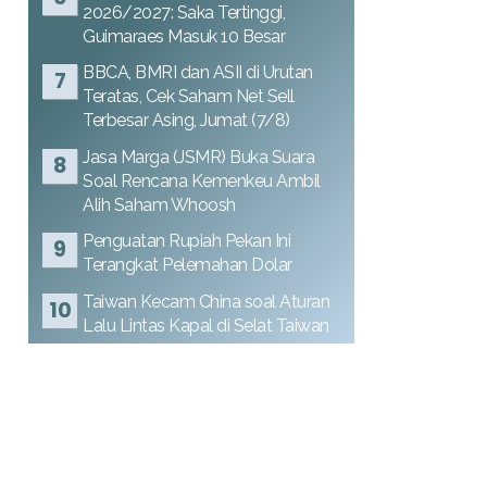
2026/2027: Saka Tertinggi,
Guimaraes Masuk 10 Besar
BBCA, BMRI dan ASII di Urutan
Teratas, Cek Saham Net Sell
Terbesar Asing, Jumat (7/8)
Jasa Marga (JSMR) Buka Suara
Soal Rencana Kemenkeu Ambil
Alih Saham Whoosh
Penguatan Rupiah Pekan Ini
Terangkat Pelemahan Dolar
Taiwan Kecam China soal Aturan
Lalu Lintas Kapal di Selat Taiwan