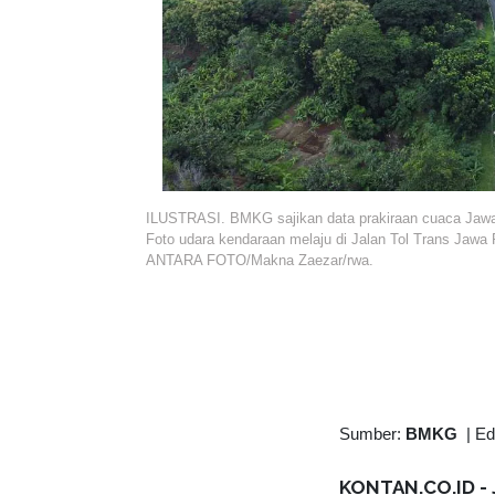
ILUSTRASI. BMKG sajikan data prakiraan cuaca Jawa
Foto udara kendaraan melaju di Jalan Tol Trans Jawa 
ANTARA FOTO/Makna Zaezar/rwa.
Sumber:
BMKG
|
Ed
KONTAN.CO.ID -