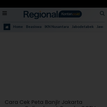
Home
Beasiswa
IKN Nusantara
Jabodetabek
Jawa 
Cara Cek Peta Banjir Jakarta