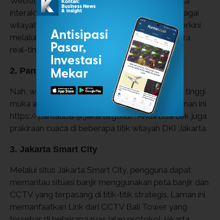
Website resmi BPBD Jakarta menyediakan peta
interaktif dan informasi mengenai banjir di berbagai
wilayah Jakarta. Anda bisa mengecek kondisi terkini
melalui peta dengan data yang diperbarui secara
real-time.
2. Pantau Banjir
Nah, website
up to date
yang menyajikan data tinggi
muka air dan pompa air yang tersedia lewat laman ini
https://pantaubanjir.jakarta.go.id/. Anda bisa cek juga
prakiraan cuaca di beberapa titik wilayah DKI Jakarta.
3. Jakarta Smart City
Melalui situs Jakarta Smart City, pengguna dapat
memantau situasi banjir menggunakan peta banjir dan
CCTV yang terpasang di titik-titik strategis. Laman ini
memanfaatkan Link dari CCTV Bali Tower yang
tersebar di beberapa ruas jalan protokol Jakarta.