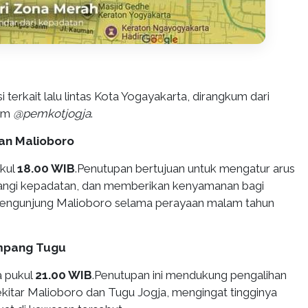
si terkait lalu lintas Kota Yogayakarta, dirangkum dari
ram
@pemkotjogja
.
lan Malioboro
ukul
18.00 WIB
.Penutupan bertujuan untuk mengatur arus
urangi kepadatan, dan memberikan kenyamanan bagi
 pengunjung Malioboro selama perayaan malam tahun
impang Tugu
a pukul
21.00 WIB
.Penutupan ini mendukung pengalihan
i sekitar Malioboro dan Tugu Jogja, mengingat tingginya