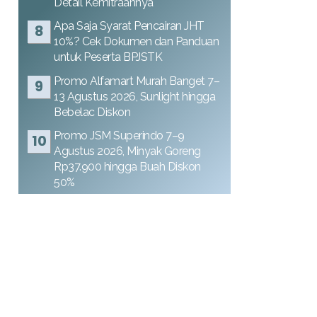
Detail Kemitraannya
Apa Saja Syarat Pencairan JHT
10%? Cek Dokumen dan Panduan
untuk Peserta BPJSTK
Promo Alfamart Murah Banget 7–
13 Agustus 2026, Sunlight hingga
Bebelac Diskon
Promo JSM Superindo 7–9
Agustus 2026, Minyak Goreng
Rp37.900 hingga Buah Diskon
50%