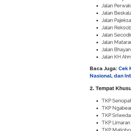
Jalan Perwak
Jalan Beskal
Jalan Pajeks
Jalan Rekso
Jalan Secodi
Jalan Matar
Jalan Bhayan
Jalan KH Ahm
Baca Juga:
Cek K
Nasional, dan In
2. Tempat Khusu
TKP Senopat
TKP Ngabea
TKP Sriweda
TKP Limaran
TKP Maliobor