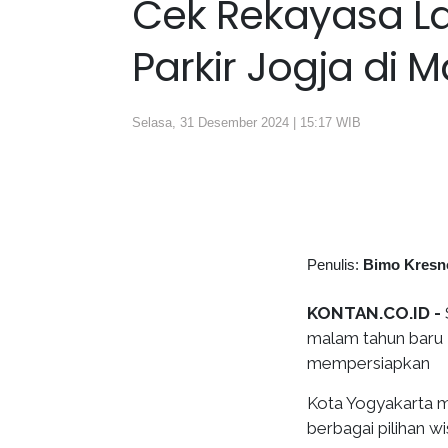
Cek Rekayasa La
Parkir Jogja di
Selasa, 31 Desember 2024 | 15:17 WIB
Penulis:
Bimo Kresn
KONTAN.CO.ID -
malam tahun baru 
mempersiapkan
Kota Yogyakarta me
berbagai pilihan 