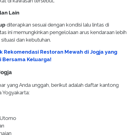
kat di kawasan tersebut.
lan Lain
up
diterapkan sesuai dengan kondisi lalu lintas di
litas ini memungkinkan pengelolaan arus kendaraan lebih
 situasi dan kebutuhan.
k Rekomendasi Restoran Mewah di Jogja yang
i Bersama Keluarga!
Jogja
r yang Anda unggah, berikut adalah daftar kantong
ta Yogyakarta:
 Utomo
an
majan