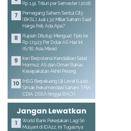
Rp 1,91 Triliun per Semester I 2026
Pemegang Saham Sentul City
(BKSL) Jual 1,32 Miliar Saham Saat
Harga Reli, Ada Apa?
Rupiah Ditutup Menguat Tipis ke
Rp 17.923 Per Dolar AS Hari Ini
(6/8); Asia Mixed
Iran Berpotensi Kendalikan Selat
Hormuz, AS dan Oman Bahas
Kesepakatan Akhiri Perang
IHSG Berpeluang Uji Level 6.400,
Simak Rekomendasi Saham TPIA,
CDIA, DSSA hingga BACH
Jangan Lewatkan
World Bank Pekerjakan Lagi Sri
Mulyani di IDA22, Ini Tugasnya