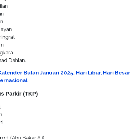
ilan
an
an
bayan
ningrat
am
gkara
ad Dahlan.
alender Bulan Januari 2025: Hari Libur, Hari Besar
ternasional
s Parkir (TKP)
i
n
ni
o 1 (Abu Bakar Ali)