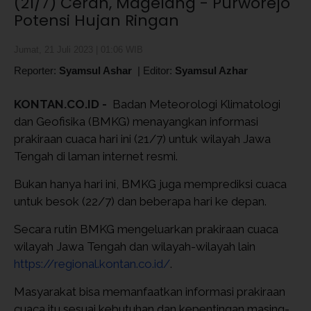
(21/7) Cerah, Magelang - Purworejo
Potensi Hujan Ringan
Jumat, 21 Juli 2023 | 01:06 WIB
Reporter:
Syamsul Ashar
|
Editor:
Syamsul Azhar
KONTAN.CO.ID -
Badan Meteorologi Klimatologi
dan Geofisika (BMKG) menayangkan informasi
prakiraan cuaca hari ini (21/7) untuk wilayah Jawa
Tengah di laman internet resmi.
Bukan hanya hari ini, BMKG juga memprediksi cuaca
untuk besok (22/7) dan beberapa hari ke depan.
Secara rutin BMKG mengeluarkan prakiraan cuaca
wilayah Jawa Tengah dan wilayah-wilayah lain
https://regional.kontan.co.id/
.
Masyarakat bisa memanfaatkan informasi prakiraan
cuaca itu sesuai kebutuhan dan kepentingan masing-