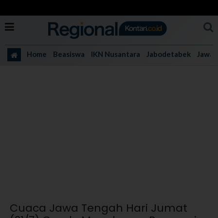
Home
Beasiswa
IKN Nusantara
Jabodetabek
Jawa 
Cuaca Jawa Tengah Hari Jumat