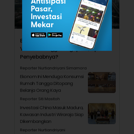
Ekonomi RI Kalah Kencang dari
Vietnam hingga Singapura, Apa
Penyebabnya?
Reporter Nurtiandriyani Simamora
Ekonom Ini Menduga Konsumsi
Rumah Tangga Ditopang
Belanja Orang Kaya
Reporter Siti Masitoh
Investasi China Masuk Madura,
Kawasan Industri Wiraraja Siap
Dikembangkan
Reporter Nurtiandriyani