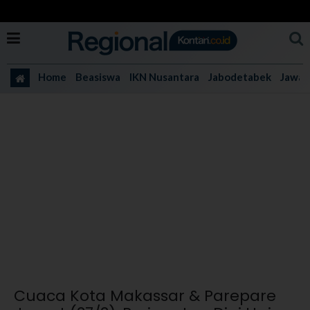
Home
Beasiswa
IKN Nusantara
Jabodetabek
Jawa 
Cuaca Kota Makassar & Parepare