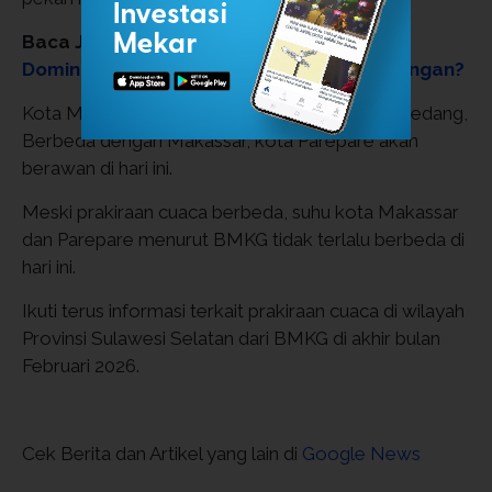
Baca Juga:
Cuaca Kalbar Jumat (27/2):
Dominasi Berawan, Tapi 3 Daerah Hujan Ringan?
Kota Makassar ternyata diprediksi akan hujan sedang,
Berbeda dengan Makassar, kota Parepare akan
berawan di hari ini.
Meski prakiraan cuaca berbeda, suhu kota Makassar
dan Parepare menurut BMKG tidak terlalu berbeda di
hari ini.
Ikuti terus informasi terkait prakiraan cuaca di wilayah
Provinsi Sulawesi Selatan dari BMKG di akhir bulan
Februari 2026.
Cek Berita dan Artikel yang lain di
Google News