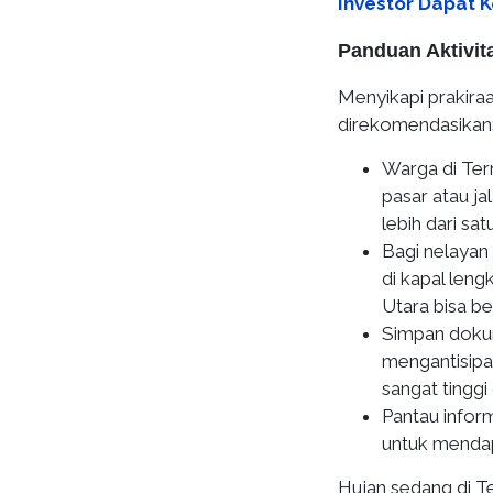
Investor Dapat 
Panduan Aktivit
Menyikapi prakiraa
direkomendasikan
Warga di Ter
pasar atau ja
lebih dari sat
Bagi nelayan
di kapal len
Utara bisa b
Simpan dokum
mengantisipa
sangat tinggi
Pantau infor
untuk mendap
Hujan sedang di Te