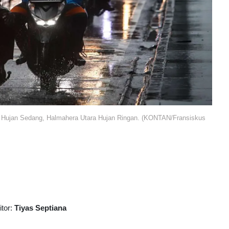
e Hujan Sedang, Halmahera Utara Hujan Ringan. (KONTAN/Fransiskus
itor:
Tiyas Septiana