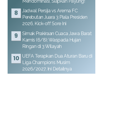
Mendominasi, Siapkan Payung!
Jadwal Persija vs Arema FC
Perebutan Juara 3 Piala Presiden
2026, Kick-off Sore Ini
Simak Prakiraan Cuaca Jawa Barat
Kamis (6/8): Waspada Hujan
Ringan di 3 Wilayah
UEFA Terapkan Dua Aturan Baru di
Liga Champions Musim
2026/2027, Ini Detailnya