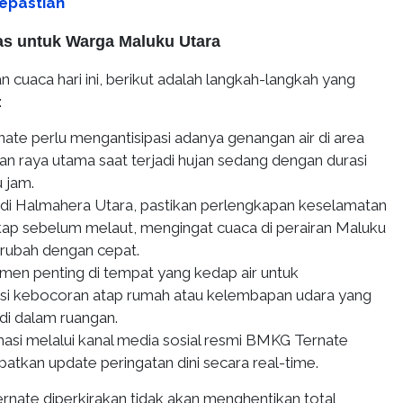
Kepastian
as untuk Warga Maluku Utara
n cuaca hari ini, berikut adalah langkah-langkah yang
:
nate perlu mengantisipasi adanya genangan air di area
lan raya utama saat terjadi hujan sedang dengan durasi
u jam.
 di Halmahera Utara, pastikan perlengkapan keselamatan
gkap sebelum melaut, mengingat cuaca di perairan Maluku
erubah dengan cepat.
en penting di tempat yang kedap air untuk
si kebocoran atap rumah atau kelembapan udara yang
 di dalam ruangan.
masi melalui kanal media sosial resmi BMKG Ternate
atkan update peringatan dini secara real-time.
rnate diperkirakan tidak akan menghentikan total