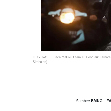
ILUSTRASI. Cuaca Maluku Utara 13 Februari: Ternat
Simbolon)
Sumber:
BMKG
|
Ed