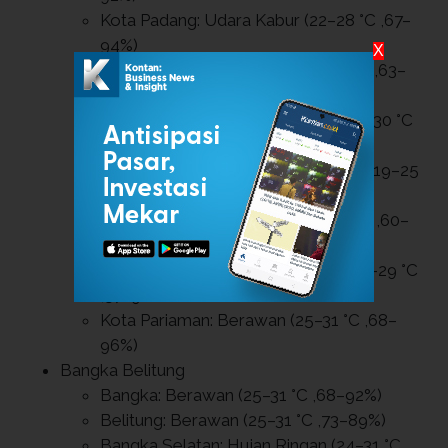
Kota Padang: Udara Kabur (22–28 °C ,67–
94%)
X
Kota Solok: Hujan Ringan (20–28 °C ,63–
97%)
Kota Sawahlunto: Hujan Ringan (22–30 °C
,57–99%)
Kota Padang Panjang: Udara Kabur (19–25
°C ,64–97%)
Kota Bukittinggi: Berawan (18–26 °C ,60–
96%)
Kota Payakumbuh: Udara Kabur (20–29 °C
,57–96%)
Kota Pariaman: Berawan (25–31 °C ,68–
96%)
Bangka Belitung
Bangka: Berawan (25–31 °C ,68–92%)
Belitung: Berawan (25–31 °C ,73–89%)
Bangka Selatan: Hujan Ringan (24–31 °C