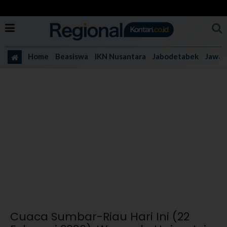
Home
Beasiswa
IKN Nusantara
Jabodetabek
Jawa 
Cuaca Sumbar-Riau Hari Ini (22