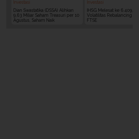
Investasi
Investasi
Dian Swastatika (DSSA) Alihkan
IHSG Melesat ke 6.409, W
9,63 Miliar Saham Treasuri per 10
Volatilitas Rebalancing M
Agustus, Saham Naik
FTSE