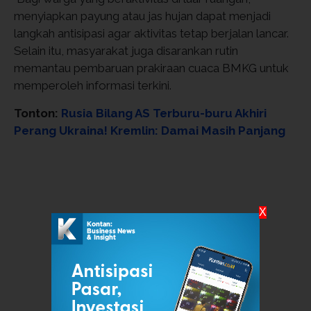
menyiapkan payung atau jas hujan dapat menjadi
langkah antisipasi agar aktivitas tetap berjalan lancar.
Selain itu, masyarakat juga disarankan rutin
memantau pembaruan prakiraan cuaca BMKG untuk
memperoleh informasi terkini.
Tonton:
Rusia Bilang AS Terburu-buru Akhiri
Perang Ukraina! Kremlin: Damai Masih Panjang
X