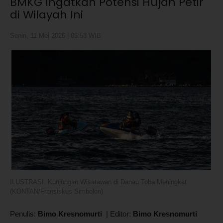
BMKG Ingatkan Potensi Hujan Petir
di Wilayah Ini
Senin, 11 Mei 2026 | 05:58 WIB
ILUSTRASI. Kunjungan Wisatawan di Danau Toba Meningkat
(KONTAN/Fransiskus Simbolon)
Penulis:
Bimo Kresnomurti
|
Editor:
Bimo Kresnomurti