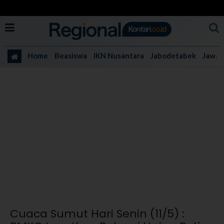
Home
Beasiswa
IKN Nusantara
Jabodetabek
Jawa 
Cuaca Sumut Hari Senin (11/5) :