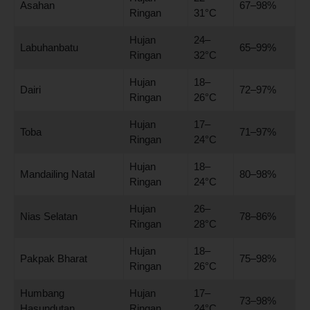
Asahan
67–98%
Ringan
31°C
Hujan
24–
Labuhanbatu
65–99%
Ringan
32°C
Hujan
18–
Dairi
72–97%
Ringan
26°C
Hujan
17–
Toba
71–97%
Ringan
24°C
Hujan
18–
Mandailing Natal
80–98%
Ringan
24°C
Hujan
26–
Nias Selatan
78–86%
Ringan
28°C
Hujan
18–
Pakpak Bharat
75–98%
Ringan
26°C
Humbang
Hujan
17–
73–98%
Hasundutan
Ringan
24°C