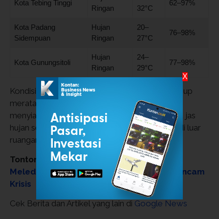
Kota Tebing Tinggi
62–97%
Ringan
32°C
Kota Padang
Hujan
20–
76–98%
Sidempuan
Ringan
27°C
Hujan
24–
Kota Gunungsitoli
77–98%
Ringan
29°C
X
Kondisi ini menunjukkan potensi hujan yang cukup
merata, sehingga masyarakat diimbau untuk
menyiapkan perlengkapan seperti payung atau jas
hujan serta lebih berhati-hati saat beraktivitas di luar
ruangan.
Tonton:
Jet Tempur AS Berjatuhan! Konflik
Meledak, Harga Minyak Naik & Dunia Terancam
Krisis
Cek Berita dan Artikel yang lain di
Google News