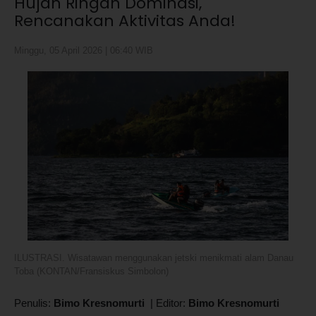
Hujan Ringan Dominasi,
Rencanakan Aktivitas Anda!
Minggu, 05 April 2026 | 06:40 WIB
ILUSTRASI. Wisatawan menggunakan jetski menikmati alam Danau
Toba (KONTAN/Fransiskus Simbolon)
Penulis:
Bimo Kresnomurti
|
Editor:
Bimo Kresnomurti