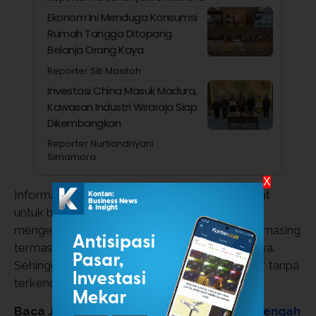
Ekonom Ini Menduga Konsumsi
Rumah Tangga Ditopang
Belanja Orang Kaya
Reporter Siti Masitoh
Investasi China Masuk Madura,
Kawasan Industri Wiraraja Siap
Dikembangkan
Reporter Nurtiandriyani
Simamora
X
Informasi tersebut bermanfaat bagi masyarakat
untuk bisa melakukan persiapan jika sudah
mengetahui prakiraan cuaca di daerah masing-masing
termasuk area Surabaya dan Jawa Timur lainnya.
Sehingga berbagai aktivitas bisa berjalan lancar tanpa
terkendala cuaca.
Baca Juga:
PLN: Sistem Kelistrikan Jawa Tengah