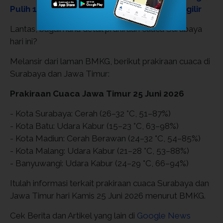
Pulih 100%, Tak Ada Lagi Pemadaman Bergilir
Lantas, bagaimana detail prakiraan cuaca Surabaya
hari ini?
Melansir dari laman BMKG, berikut prakiraan cuaca di
Surabaya dan Jawa Timur:
Prakiraan Cuaca Jawa Timur 25 Juni 2026
- Kota Surabaya: Cerah (26–32 °C, 51–87%)
- Kota Batu: Udara Kabur (15–23 °C, 63–98%)
- Kota Madiun: Cerah Berawan (24–32 °C, 54–85%)
- Kota Malang: Udara Kabur (21–28 °C, 53–88%)
- Banyuwangi: Udara Kabur (24–29 °C, 66–94%)
Itulah informasi terkait prakiraan cuaca Surabaya dan
Jawa Timur hari Kamis 25 Juni 2026 menurut BMKG.
Cek Berita dan Artikel yang lain di
Google News