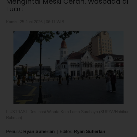
Mengintai Meski Cerah, Waspada di
Luar!
Kamis, 25 Juni 2026 | 06:11 WIB
ILUSTRASI. Destinasi Wisata Kota Lama Surabaya (SURYA/Habibur
Rohman)
Penulis:
Ryan Suherlan
|
Editor:
Ryan Suherlan