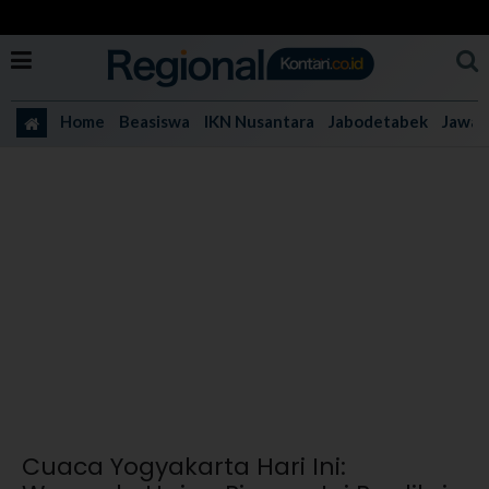
Home
Beasiswa
IKN Nusantara
Jabodetabek
Jawa 
Cuaca Yogyakarta Hari Ini: