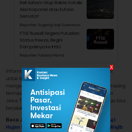
Reli Saham Grup Bakrie: Katalis
Aksi Korporasi atau Euforia
Semata?
Reporter Sugeng Adji Soenarso
FTSE Russell Segera Putuskan
Status Freeze, Begini
Dampaknya ke IHSG
Reporter Yuliana Hema
X
Informasi tersebut bermanfaat bagi masyarakat
untuk bisa melakukan persiapan jika sudah
mengetahui prakiraan cuaca di daerah masing-masing
termasuk area Yogyakarta, Solo, Semarang dan
Jawa Tengah lainnya. Sehingga berbagai aktivitas bisa
berjalan lancar tanpa terkendala cuaca.
Baca Juga:
Cuaca Sumut Hari Selasa (14/4):
Hujan Ringan Dominasi, Ada Wilayah yang Wajib