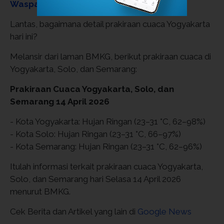
Waspada
Lantas, bagaimana detail prakiraan cuaca Yogyakarta
hari ini?
Melansir dari laman BMKG, berikut prakiraan cuaca di
Yogyakarta, Solo, dan Semarang:
Prakiraan Cuaca Yogyakarta, Solo, dan
Semarang 14 April 2026
- Kota Yogyakarta: Hujan Ringan (23–31 °C, 62–98%)
- Kota Solo: Hujan Ringan (23–31 °C, 66–97%)
- Kota Semarang: Hujan Ringan (23–31 °C, 62–96%)
Itulah informasi terkait prakiraan cuaca Yogyakarta,
Solo, dan Semarang hari Selasa 14 April 2026
menurut BMKG.
Cek Berita dan Artikel yang lain di
Google News