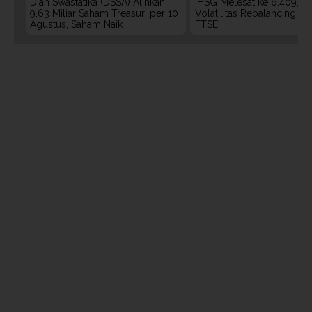
Dian Swastatika (DSSA) Alihkan
IHSG Melesat ke 6.409, W
9,63 Miliar Saham Treasuri per 10
Volatilitas Rebalancing M
Agustus, Saham Naik
FTSE