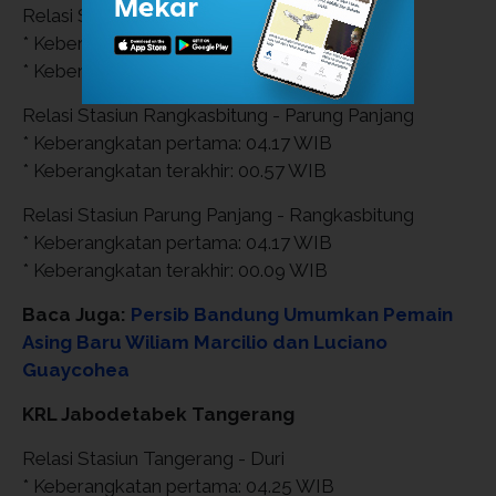
Relasi Stasiun Tanah Abang - Rangkasbitung
* Keberangkatan pertama: 04.37 WIB
* Keberangkatan terakhir: 22.55 WIB
Relasi Stasiun Rangkasbitung - Parung Panjang
* Keberangkatan pertama: 04.17 WIB
* Keberangkatan terakhir: 00.57 WIB
Relasi Stasiun Parung Panjang - Rangkasbitung
* Keberangkatan pertama: 04.17 WIB
* Keberangkatan terakhir: 00.09 WIB
Baca Juga:
Persib Bandung Umumkan Pemain
Asing Baru Wiliam Marcilio dan Luciano
Guaycohea
KRL Jabodetabek Tangerang
Relasi Stasiun Tangerang - Duri
* Keberangkatan pertama: 04.25 WIB