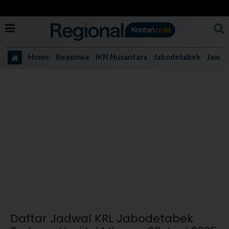
Home
Beasiswa
IKN Nusantara
Jabodetabek
Jawa 
Daftar Jadwal KRL Jabodetabek