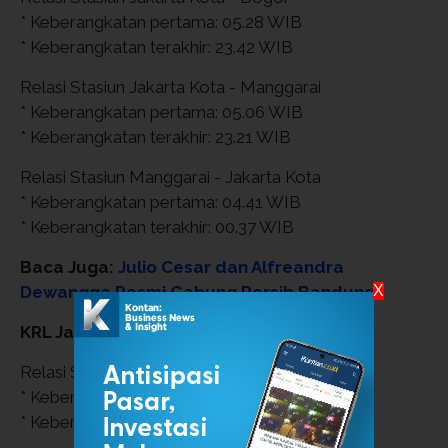
* Keberangkatan pertama: 05.28 WIB
* Keberangkatan terakhir: 23.42 WIB
Relasi Stasiun Jakarta Kota - Manggarai
* Keberangkatan pertama: 05.06 WIB
* Keberangkatan terakhir: 23.21 WIB
Relasi Stasiun Manggarai - Jakarta Kota
* Keberangkatan pertama: 04.41 WIB
* Keberangkatan terakhir: 00.37 WIB
Baca Juga:
Julio Cesar dan Alfreandra
X
Dewangga Resmi Gabung Persib Bandung
KRL Jabodetabek Rangkasbitung
Relasi Stasiun Rangkasbitung - Tanah Abang
* Keberangkatan pertama: 06.25 WIB
* Keberangkatan terakhir: 00.32 WIB