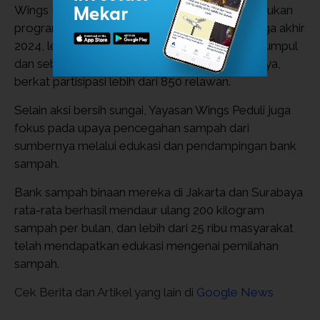
Wings Peduli telah secara berkelanjutan melakukan 
program serupa di berbagai titik aliran air. Hingga akhir 
2024, lebih dari 2 ton sampah sungai telah terkumpul 
dan sebagian besar telah dikelola sesuai jenisnya, 
berkat partisipasi lebih dari 850 relawan.
Selain aksi bersih sungai, Yayasan Wings Peduli juga 
fokus pada upaya pencegahan sampah dari 
sumbernya melalui edukasi dan pendampingan bank 
sampah. 
Bank sampah binaan mereka di Jakarta dan Surabaya 
rata-rata berhasil mendaur ulang 200 kilogram 
sampah per bulan, dan lebih dari 25 ribu masyarakat 
telah mendapatkan edukasi mengenai pemilahan 
sampah.
Cek Berita dan Artikel yang lain di
Google News