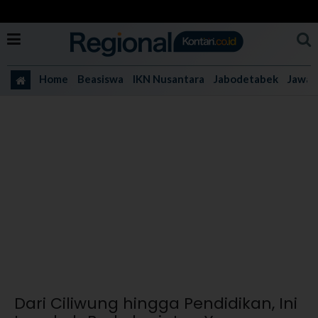
Home
Beasiswa
IKN Nusantara
Jabodetabek
Jawa 
Dari Ciliwung hingga Pendidikan, Ini