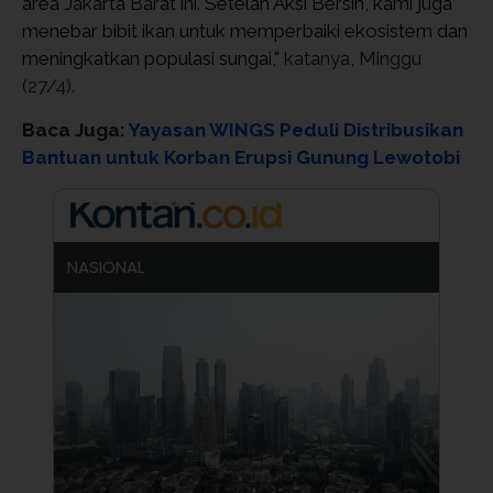
area Jakarta Barat ini. Setelah Aksi Bersih, kami juga 
menebar bibit ikan untuk memperbaiki ekosistem dan 
meningkatkan populasi sungai,"
 katanya, Minggu 
(27/4).
Baca Juga:
Yayasan WINGS Peduli Distribusikan
Bantuan untuk Korban Erupsi Gunung Lewotobi
NASIONAL