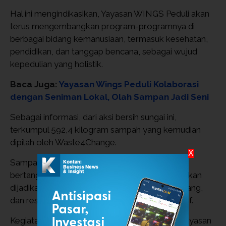
H
al ini mengindikasikan, Yayasan WINGS Peduli akan 
terus mengembangkan program-programnya di 
berbagai bidang kemanusiaan, termasuk kesehatan, 
pendidikan, dan tanggap bencana, sebagai wujud 
kepedulian yang holistik.
Baca Juga:
Yayasan Wings Peduli Kolaborasi
dengan Seniman Lokal, Olah Sampan Jadi Seni
Sebagai informasi, d
ari aksi bersih sungai ini, 
terkumpul 592,4 kilogram sampah yang kemudian 
dipilah oleh Waste4Change. 
X
Sampah-sampah tersebut akan diolah secara 
bertanggung jawab, di mana sampah organik akan 
dijadikan pakan maggot, non-organik didaur ulang, 
dan residu diolah menjadi bahan bakar alternatif.
Kegiatan bersih sungai ini bukan aksi tunggal. Yayasan 