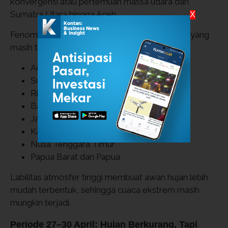
konvergensi atau pertemuan massa udara dari
Sumatra Utara hingga Aceh.
X
Fenomena ini diperkuat oleh labilitas atmosfer yang
masih tinggi di sejumlah wilayah, antara lain:
Aceh
Sumatra Utara
Riau dan Kepulauan Riau
Banten
Jawa Barat dan Jawa Tengah
Kalimantan Barat
Nusa Tenggara Timur
Papua Barat dan Papua
Labilitas atmosfer tinggi membuat awan hujan lebih
mudah terbentuk, sehingga cuaca ekstrem masih
mungkin terjadi.
Periode 27–30 April: Hujan Berkurang, Tapi