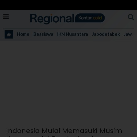
Home
Beasiswa
IKN Nusantara
Jabodetabek
Jawa 
Indonesia Mulai Memasuki Musim