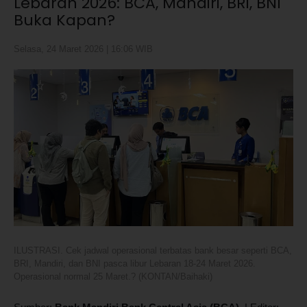
Lebaran 2026: BCA, Mandiri, BRI, BNI
Buka Kapan?
Selasa, 24 Maret 2026 | 16:06 WIB
ILUSTRASI. Cek jadwal operasional terbatas bank besar seperti BCA,
BRI, Mandiri, dan BNI pasca libur Lebaran 18-24 Maret 2026.
Operasional normal 25 Maret.? (KONTAN/Baihaki)