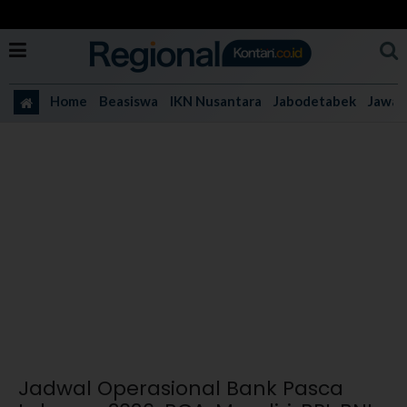
Home
Beasiswa
IKN Nusantara
Jabodetabek
Jawa 
Jadwal Operasional Bank Pasca