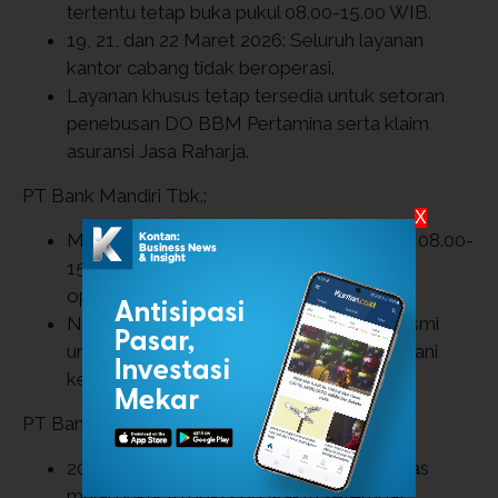
tertentu tetap buka pukul 08.00-15.00 WIB.
19, 21, dan 22 Maret 2026: Seluruh layanan
kantor cabang tidak beroperasi.
Layanan khusus tetap tersedia untuk setoran
penebusan DO BBM Pertamina serta klaim
asuransi Jasa Raharja.
PT Bank Mandiri Tbk.:
X
Menyesuaikan jam layanan menjadi pukul 08.00-
15.00 waktu setempat selama periode
operasional terbatas.
Nasabah disarankan memantau laman resmi
untuk daftar cabang yang bersiaga melayani
kebutuhan khusus.
PT Bank Negara Indonesia Tbk. (BNI):
20 dan 23 Maret 2026: Beroperasi terbatas
mulai pukul 10.00-12.00 waktu setempat.