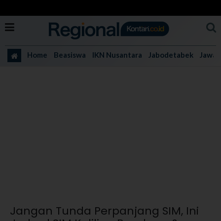
Home
Beasiswa
IKN Nusantara
Jabodetabek
Jawa 
Jangan Tunda Perpanjang SIM, Ini