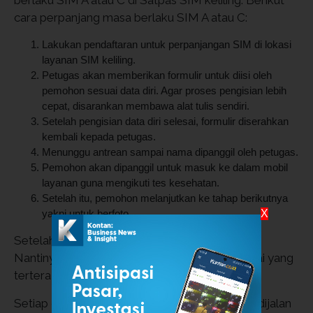
cara perpanjang masa berlaku SIM A atau C:
Lakukan pendaftaran untuk perpanjangan SIM di lokasi
layanan SIM keliling.
Petugas akan memberikan formulir untuk diisi oleh
pemohon sesuai data diri. Agar proses pengisian lebih
cepat, disarankan membawa alat tulis sendiri.
Setelah pengisian data diri selesai, formulir diserahkan
kembali kepada petugas.
Menunggu antrean sampai nama dipanggil oleh petugas.
Pemohon akan dipanggil untuk masuk ke dalam mobil
layanan guna mengikuti tes kesehatan.
Setelah itu, pemohon melanjutkan ke tahap berikutnya
yakni untuk berfoto.
X
Setelah foto, Anda tinggal menunggu SIM jadi.
Nantinya petugas akan memanggil nama sesuai yang
tertera di SIM.
Setiap orang yang mengemudikan kendaraan dijalan