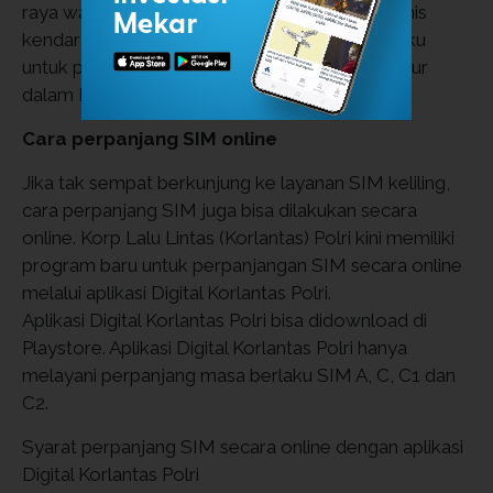
raya wajib mengantongi SIM sesuai dengan jenis
kendaraan yang dikemudikan. Ketentuan berlaku
untuk pengendara yang tidak memiliki SIM diatur
dalam Pasal 281.
Cara perpanjang SIM online
Jika tak sempat berkunjung ke layanan SIM keliling,
cara perpanjang SIM juga bisa dilakukan secara
online. Korp Lalu Lintas (Korlantas) Polri kini memiliki
program baru untuk perpanjangan SIM secara online
melalui aplikasi Digital Korlantas Polri.
Aplikasi Digital Korlantas Polri bisa didownload di
Playstore. Aplikasi Digital Korlantas Polri hanya
melayani perpanjang masa berlaku SIM A, C, C1 dan
C2.
Syarat perpanjang SIM secara online dengan aplikasi
Digital Korlantas Polri