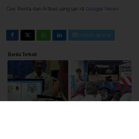
Cek Berita dan Artikel yang lain di
Google News
INDEKS BERITA
Berita Terkait
Regional
Regional
Segera Perpanjang Masa
Jadwal SIM Keliling Bandung
Berlaku SIM, Jadwal SIM
& Karawang 27/3/2023,
Keliling Bandung & Karawang
Perpanjang SIM Langsung
6/3/2023
Jadi