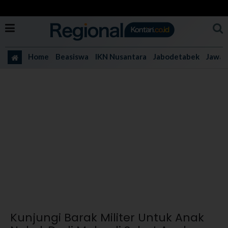
Home
Beasiswa
IKN Nusantara
Jabodetabek
Jawa 
Kunjungi Barak Militer Untuk Anak