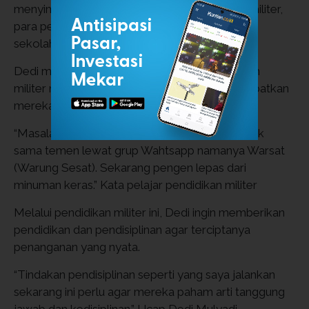
menyimpang. Selama melakukan pendidikan militer,
para pelajar tak menjalani pendidikan formal di
sekolah.
Dedi menanyakan beberapa pelajar pendidikan
militer mengenai permasalahan yang mengakibatkan
mereka masuk ke pendidikan miltier tersebut.
“Masalahnya suka minum minuman keras. Diajak
sama temen lewat grup Wahtsapp namanya Warsat
(Warung Sesat). Sekarang pengen lepas dari
minuman keras.” Kata pelajar pendidikan militer
Melalui pendidikan militer ini, Dedi ingin memberikan
pendidikan dan pendisiplinan agar terciptanya
penanganan yang nyata.
“Tindakan pendisiplinan seperti yang saya jalankan
sekarang ini perlu agar mereka paham arti tanggung
jawab dan kedisiplinan.” Ucap Dedi Mulyadi.