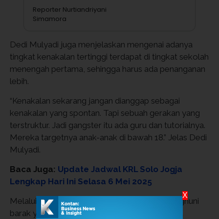
Reporter Nurtiandriyani
Simamora
Dedi Mulyadi juga menjelaskan mengenai adanya
tingkat kenakalan tertinggi terdapat di tingkat sekolah
menengah pertama, sehingga harus ada penanganan
lebih.
“Kenakalan sekarang jangan dianggap sebagai
kenakalan yang spontan. Tapi sebuah gerakan yang
terstruktur. Jadi gangster itu ada guru dan tutorialnya.
Mereka targetnya anak-anak di bawah 18.” Jelas Dedi
Mulyadi.
Baca Juga:
Update Jadwal KRL Solo Jogja
Lengkap Hari Ini Selasa 6 Mei 2025
X
Melalui videonya, Dedi menghampiri para penghuni
barak yang merupakan pelajar dengan perilaku