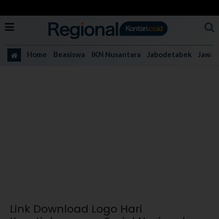
Home
Beasiswa
IKN Nusantara
Jabodetabek
Jawa 
Link Download Logo Hari