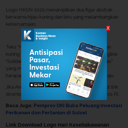
Logo HKSN 2025 menampilkan dua figur abstrak
berwarna hijau-kuning dan biru yang melambangkan
kebersamaan.
X
Teks “HKSN 2025” menggunakan warna biru dan
kuning yang memberi kesan dinamis, disertai tagline
“Solidaritas Tanpa Batas Menuju Indonesia Emas”
yang mencerminkan semangat persatuan dan
harapan menuju masa depan Indonesia lebih maju.
Jika Anda membutuhkan logo terbaru ini, berikut link
download resmi yang dikutip dari situs Kemensos RI.
Baca Juga:
Pemprov DKI Buka Peluang Investasi
Perikanan dan Pertanian di Sulsel
Link Download Logo Hari Kesetiakawanan