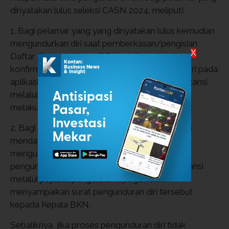
dinyatakan lulus seleksi CASN 2024, meliputi:
1. Bagi pelamar yang yang dinyatakan lulus kemudian
mengundurkan diri saat pemberkasan/pengisian
X
Daftar Riwayat Hidup (DRH) wajib melakukan
konfirmasi dengan klik pilihan mengundurkan diri pada
aplikasi/fitur pengisian DRH-SSCASN. PPK instansi
melalui pejabat pengelola kepegawaian wajib
melakukan approval pengunduran diri tersebut;
2. Bagi pelamar yang dinyatakan lulus dan telah
mendapatkan nomor induk pegawai kemudian
mengundurkan diri wajib menyampaikan surat
pengunduran diri kepada PPK instansi. PPK instansi
melalui pejabat pengelola kepegawaian
menyampaikan surat pengunduran diri tersebut
kepada Kepala BKN.
Sebaliknya, jika proses pengunduran diri tidak