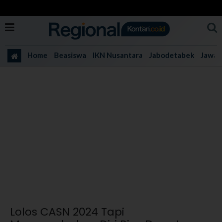
Home
Beasiswa
IKN Nusantara
Jabodetabek
Jawa 
Lolos CASN 2024 Tapi