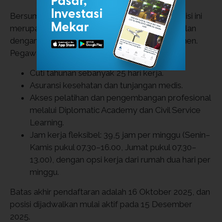
Bersumber dari situs resmi
FCDO Careers
, posisi ini
merupakan kontrak penuh waktu selama 12 bulan
dengan peluang perpanjangan menjadi permanen.
Pegawai akan menerima fasilitas berikut:
Cuti tahunan sebanyak 25 hari kerja.
Asuransi kesehatan dan tunjangan medis.
Akses pelatihan dan pengembangan profesional
melalui Diplomatic Academy dan Civil Service
Learning.
Jam kerja fleksibel: 39,5 jam per minggu (Senin–
Kamis pukul 07.30–16.00, Jumat pukul 07.30–
13.00), dengan opsi kerja dari rumah dua hari per
minggu.
Batas akhir pendaftaran adalah 16 Oktober 2025, dan
posisi dijadwalkan mulai aktif pada 15 Desember
2025.