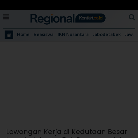
Home
Beasiswa
IKN Nusantara
Jabodetabek
Jawa 
Lowongan Kerja di Kedutaan Besar