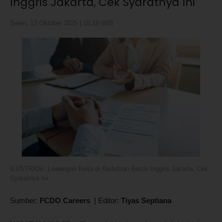
Inggris Jakarta, Cek Syaratnya Ini
Senin, 13 Oktober 2025 | 15:19 WIB
ILUSTRASI. Lowongan Kerja di Kedutaan Besar Inggris Jakarta, Cek
Syaratnya Ini.
Sumber:
FCDO Careers
|
Editor:
Tiyas Septiana