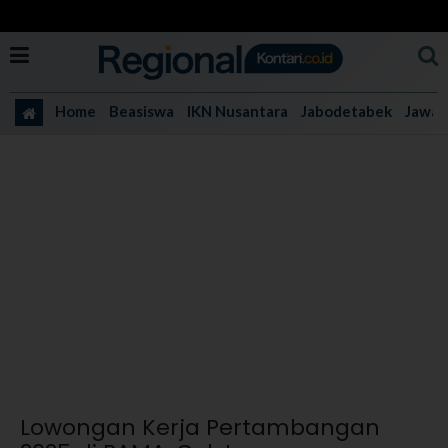
Home
Beasiswa
IKN Nusantara
Jabodetabek
Jawa 
Lowongan Kerja Pertambangan