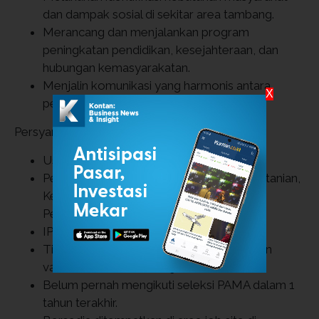
dan dampak sosial di sekitar area tambang.
Merancang dan menjalankan program
peningkatan pendidikan, kesejahteraan, dan
hubungan kemasyarakatan.
Menjalin komunikasi yang harmonis antara
X
perusahaan dan komunitas lokal.
Persyaratan Umum
Usia maksimal 27 tahun.
Pendidikan S1 dari jurusan Kehutanan, Pertanian,
Kesejahteraan Sosial, Peternakan, atau
Perikanan.
IPK minimal 3.00 (skala 4.00).
Tidak buta warna dan sudah mendapatkan
vaksin booster Covid-19.
Belum pernah mengikuti seleksi PAMA dalam 1
tahun terakhir.