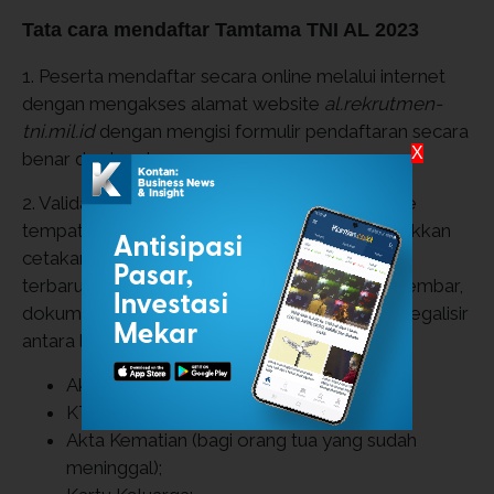
Tata cara mendaftar Tamtama TNI AL 2023
1. Peserta mendaftar secara online melalui internet
dengan mengakses alamat website
al.rekrutmen-
tni.mil.id
dengan mengisi formulir pendaftaran secara
X
benar dan lengkap.
2. Validasi/daftar ulang dilakukan secara fisik ke
tempat pendaftaran terdekat dengan menunjukkan
cetakan formulir pendaftaran, foto hitam putih
terbaru ukuran 3x4 dan 4x6 masing-masing 2 lembar,
dokumen asli beserta fotocopy yang sudah dilegalisir
antara lain:
Akta Kelahiran;
KTP calon beserta KTP orang tua/wali;
Akta Kematian (bagi orang tua yang sudah
meninggal);