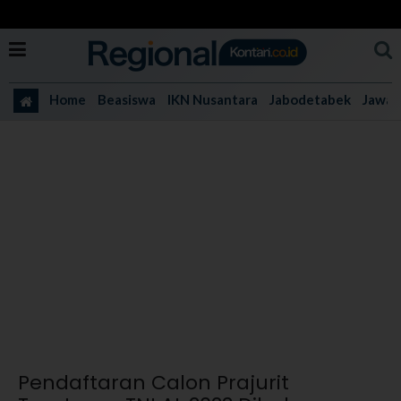
Home
Beasiswa
IKN Nusantara
Jabodetabek
Jawa 
Pendaftaran Calon Prajurit