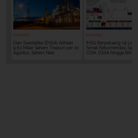
Investasi
Investasi
Dian Swastatika (DSSA) Alihkan
IHSG Berpeluang Uji Level
9,63 Miliar Saham Treasuri per 10
Simak Rekomendasi Saha
Agustus, Saham Naik
CDIA, DSSA hingga BACH