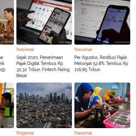
Nasional
Nasional
me
Sejak 2020, Penerimaan
Per Agustus, Restitusi Pajak
nk
Pajak Digital Tembus Rp
Melonjak 52,8% Tembus Rp
p55
32,32 Triliun, Fintech Paling
216,85 Triliun
Besar
Regional
Nasional