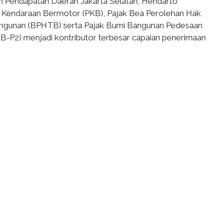
n Pendapatan Daerah Jakarta Selatan, Hendarto
 Kendaraan Bermotor (PKB), Pajak Bea Perolehan Hak
angunan (BPHTB) serta Pajak Bumi Bangunan Pedesaan
B-P2) menjadi kontributor terbesar capaian penerimaan