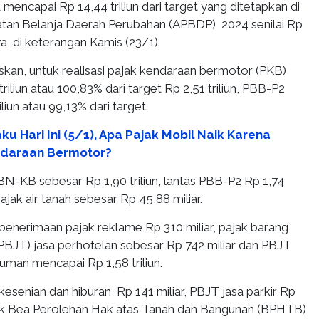
 mencapai Rp 14,44 triliun dari target yang ditetapkan di
tan Belanja Daerah Perubahan (APBDP) 2024 senilai Rp
rnya, di keterangan Kamis (23/1).
kan, untuk realisasi pajak kendaraan bermotor (PKB)
iliun atau 100,83% dari target Rp 2,51 triliun, PBB-P2
liun atau 99,13% dari target.
ku Hari Ini (5/1), Apa Pajak Mobil Naik Karena
ndaraan Bermotor?
N-KB sebesar Rp 1,90 triliun, lantas PBB-P2 Rp 1,74
 pajak air tanah sebesar Rp 45,88 miliar.
penerimaan pajak reklame Rp 310 miliar, pajak barang
(PBJT) jasa perhotelan sebesar Rp 742 miliar dan PBJT
man mencapai Rp 1,58 triliun.
esenian dan hiburan Rp 141 miliar, PBJT jasa parkir Rp
jak Bea Perolehan Hak atas Tanah dan Bangunan (BPHTB)