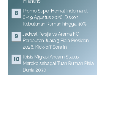
Infantino
Promo Super Hemat Indomaret
6–19 Agustus 2026, Diskon
Kebutuhan Rumah hingga 40%
Jadwal Persija vs Arema FC
Perebutan Juara 3 Piala Presiden
2026, Kick-off Sore Ini
Krisis Migrasi Ancam Status
Maroko sebagai Tuan Rumah Piala
Dunia 2030