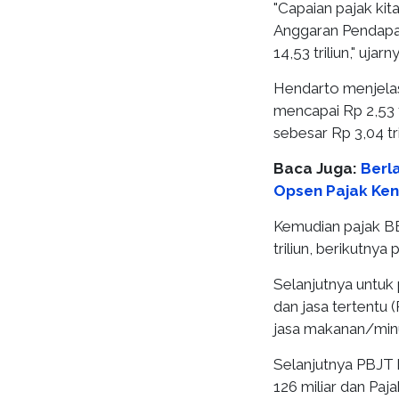
"Capaian pajak kita
Anggaran Pendapa
14,53 triliun," uja
Hendarto menjelas
mencapai Rp 2,53 tr
sebesar Rp 3,04 tri
Baca Juga:
Berla
Opsen Pajak Ke
Kemudian pajak BB
triliun, berikutnya
Selanjutnya untuk 
dan jasa tertentu 
jasa makanan/minu
Selanjutnya PBJT k
126 miliar dan Pa