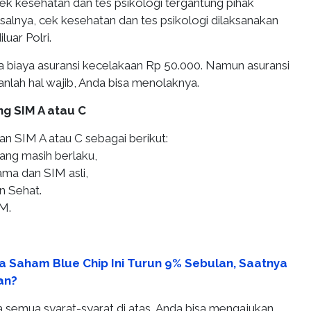
ek kesehatan dan tes psikologi tergantung pihak
salnya, cek kesehatan dan tes psikologi dilaksanakan
luar Polri.
a biaya asuransi kecelakaan Rp 50.000. Namun asuransi
anlah hal wajib, Anda bisa menolaknya.
ng SIM A atau C
n SIM A atau C sebagai berikut:
ang masih berlaku,
ama dan SIM asli,
n Sehat.
IM.
a Saham Blue Chip Ini Turun 9% Sebulan, Saatnya
an?
emua syarat-syarat di atas, Anda bisa mengajukan