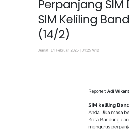
Perpanjang SIM D
SIM Keliling Band
(14/2)
Jumat, 14 Februari 2025 | 04:25 WIB
Reporter:
Adi Wikan
SIM keliling Ban
Anda. Jika masa be
Kota Bandung dan G
mengurus perpanj