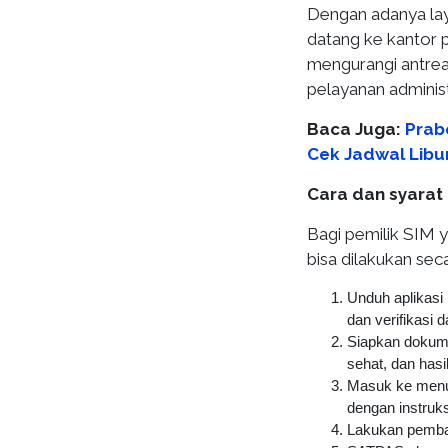
Dengan adanya laya
datang ke kantor po
mengurangi antrea
pelayanan administ
Baca Juga:
Prab
Cek Jadwal Libu
Cara dan syarat
Bagi pemilik SIM 
bisa dilakukan sec
Unduh aplikasi 
dan verifikasi d
Siapkan dokume
sehat, dan hasil
Masuk ke menu “
dengan instruks
Lakukan pembay