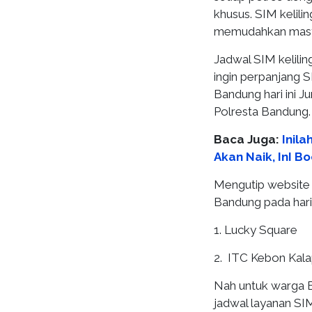
khusus. SIM kelili
memudahkan masya
Jadwal SIM kelili
ingin perpanjang 
Bandung hari ini J
Polresta Bandung.
Baca Juga:
Inila
Akan Naik, InI B
Mengutip website K
Bandung pada hari 
1. Lucky Square
2. ITC Kebon Kal
Nah untuk warga B
jadwal layanan SIM