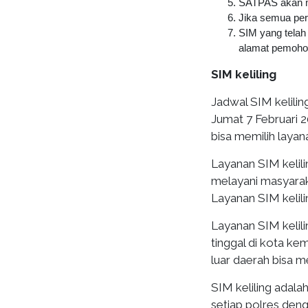
SATPAS akan me
Jika semua per
SIM yang telah
alamat pemoho
SIM keliling
Jadwal SIM keliling
Jumat 7 Februari 2
bisa memilih layan
Layanan SIM kelili
melayani masyarak
Layanan SIM kelil
Layanan SIM kelil
tinggal di kota k
luar daerah bisa me
SIM keliling adal
setiap polres den