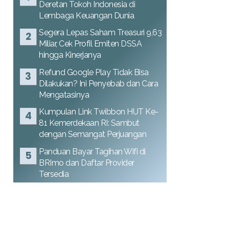
Deretan Tokoh Indonesia di
Lembaga Keuangan Dunia
Segera Lepas Saham Treasuri 9,63
Miliar, Cek Profil Emiten DSSA
hingga Kinerjanya
Refund Google Play Tidak Bisa
Dilakukan? Ini Penyebab dan Cara
Mengatasinya
Kumpulan Link Twibbon HUT Ke-
81 Kemerdekaan RI: Sambut
dengan Semangat Perjuangan
Panduan Bayar Tagihan Wifi di
BRImo dan Daftar Provider
Tersedia