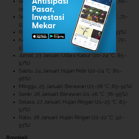
Senin, 19 Januari: Hujan Sedang (21–29 °C ,66–
99%)
Selasa, 20 Januari: Hujan Ringan (20–26 °C ,71–
97%)
Rabu, 21 Januari: Berawan (21–26 °C ,75–93%)
Kamis, 22 Januari: Hujan Ringan (20–26 °C ,72–
97%)
Jumat, 23 Januari: Udara Kabur (20–24 °C ,85–
97%)
Sabtu, 24 Januari: Hujan Petir (20–24 °C ,85–
96%)
Minggu, 25 Januari: Berawan (21–28 °C ,65–91%)
Senin, 26 Januari: Berawan (21–26 °C ,76–95%)
Selasa, 27 Januari: Hujan Ringan (21–25 °C ,83–
97%)
Rabu, 28 Januari: Hujan Ringan (21–22 °C ,92–
93%)
Boyolali