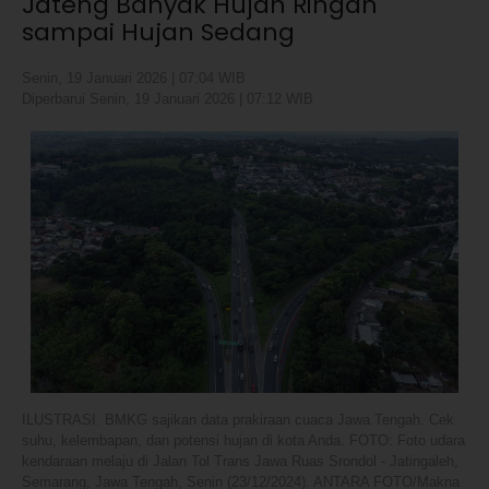
Jateng Banyak Hujan Ringan
sampai Hujan Sedang
Senin, 19 Januari 2026 | 07:04 WIB
Diperbarui Senin, 19 Januari 2026 | 07:12 WIB
ILUSTRASI. BMKG sajikan data prakiraan cuaca Jawa Tengah. Cek
suhu, kelembapan, dan potensi hujan di kota Anda. FOTO: Foto udara
kendaraan melaju di Jalan Tol Trans Jawa Ruas Srondol - Jatingaleh,
Semarang, Jawa Tengah, Senin (23/12/2024). ANTARA FOTO/Makna