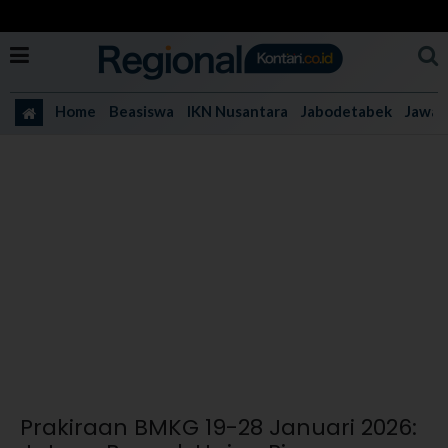
Home
Beasiswa
IKN Nusantara
Jabodetabek
Jawa 
Prakiraan BMKG 19-28 Januari 2026: