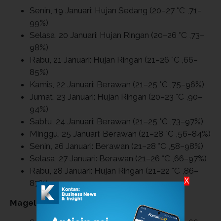
Senin, 19 Januari: Hujan Sedang (20–27 °C ,71–
99%)
Selasa, 20 Januari: Hujan Ringan (20–26 °C ,73–
98%)
Rabu, 21 Januari: Hujan Ringan (21–26 °C ,66–
85%)
Kamis, 22 Januari: Berawan (21–25 °C ,75–96%)
Jumat, 23 Januari: Hujan Ringan (20–23 °C ,90–
94%)
Sabtu, 24 Januari: Berawan (21–25 °C ,73–97%)
Minggu, 25 Januari: Berawan (21–28 °C ,56–84%)
Senin, 26 Januari: Berawan (21–28 °C ,58–98%)
Selasa, 27 Januari: Berawan (21–26 °C ,66–97%)
Rabu, 28 Januari: Hujan Ringan (21–22 °C ,86–
X
87%)
Magelang