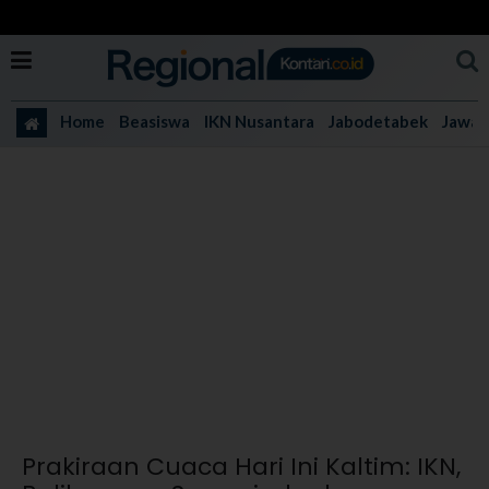
Home
Beasiswa
IKN Nusantara
Jabodetabek
Jawa 
Prakiraan Cuaca Hari Ini Kaltim: IKN,