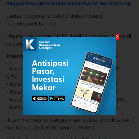
Ringan Mengintai Kalimantan Barat Hari Ini (1/4)
Lantas, bagaimana detail prakiraan cuaca
Jabodetabek hari ini?
Melansir dari laman BMKG, berikut prakiraan cuaca di
X
Jabodetabek:
Prakiraan Cuaca Jabodetabek 1 April 2026
- Kota Jakarta Pusat: Hujan Ringan (25–29 °C, 77–
92%)
- Kota Bogor: Hujan Ringan (23–28 °C, 75–96%)
- Kota Depok: Hujan Ringan (24–30 °C, 71–97%)
- Kota Tangerang: Hujan Ringan (25–30 °C, 77–95%)
- Kota Bekasi: Hujan Ringan (24–29 °C, 76–96%)
Itulah informasi terkait prakiraan cuaca Jabodetabek
hari Rabu 1 April 2026 menurut BMKG.