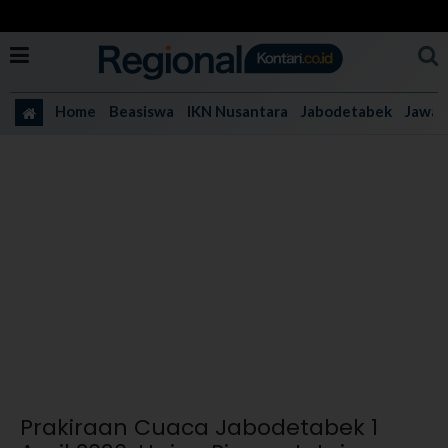
Home
Beasiswa
IKN Nusantara
Jabodetabek
Jawa 
Prakiraan Cuaca Jabodetabek 1