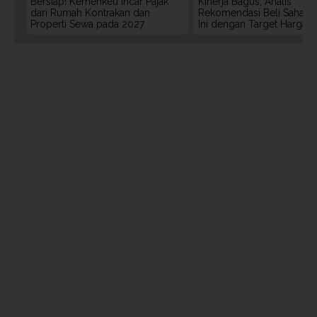
Bersiap! Kemenkeu Incar Pajak
Kinerja Bagus, Analis
dari Rumah Kontrakan dan
Rekomendasi Beli Saham 
Properti Sewa pada 2027
Ini dengan Target Harga 3