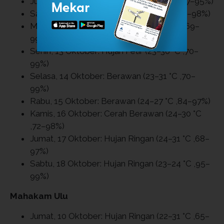
Jumat, 10 Oktober: Berawan (24–30 °C ,67–95%)
Sabtu, 11 Oktober: Berawan (23–31 °C ,70–98%)
Minggu, 12 Oktober: Berawan (23–30 °C ,69–
99%)
Senin, 13 Oktober: Hujan Petir (23–30 °C ,70–
99%)
Selasa, 14 Oktober: Berawan (23–31 °C ,70–
99%)
Rabu, 15 Oktober: Berawan (24–27 °C ,84–97%)
Kamis, 16 Oktober: Cerah Berawan (24–30 °C
,72–98%)
Jumat, 17 Oktober: Hujan Ringan (24–31 °C ,68–
97%)
Sabtu, 18 Oktober: Hujan Ringan (23–24 °C ,95–
99%)
Mahakam Ulu
Jumat, 10 Oktober: Hujan Ringan (22–31 °C ,65–