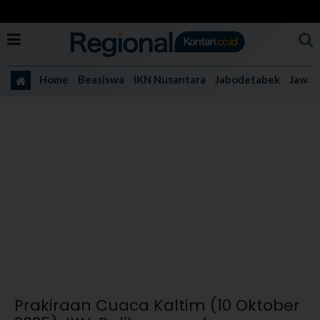
Home
Beasiswa
IKN Nusantara
Jabodetabek
Jawa 
Prakiraan Cuaca Kaltim (10 Oktober