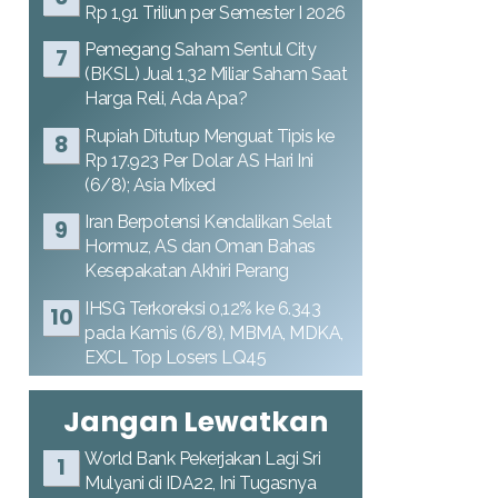
Rp 1,91 Triliun per Semester I 2026
Pemegang Saham Sentul City
(BKSL) Jual 1,32 Miliar Saham Saat
Harga Reli, Ada Apa?
Rupiah Ditutup Menguat Tipis ke
Rp 17.923 Per Dolar AS Hari Ini
(6/8); Asia Mixed
Iran Berpotensi Kendalikan Selat
Hormuz, AS dan Oman Bahas
Kesepakatan Akhiri Perang
IHSG Terkoreksi 0,12% ke 6.343
pada Kamis (6/8), MBMA, MDKA,
EXCL Top Losers LQ45
Jangan Lewatkan
World Bank Pekerjakan Lagi Sri
Mulyani di IDA22, Ini Tugasnya