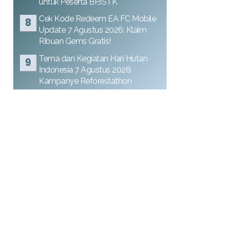
untuk Peserta BPJSTK
Cek Kode Redeem EA FC Mobile
Update 7 Agustus 2026: Klaim
Ribuan Gems Gratis!
Tema dan Kegiatan Hari Hutan
Indonesia 7 Agustus 2026:
Kampanye Reforestathon