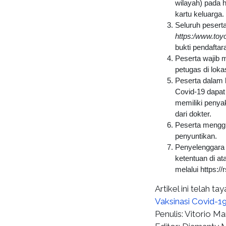
wilayah) pada 
kartu keluarga.
Seluruh peserta
https:/www.toyo
bukti pendaftar
Peserta wajib m
petugas di lokas
Peserta dalam 
Covid-19 dapat 
memiliki penya
dari dokter.
Peserta menggu
penyuntikan.
Penyelenggara 
ketentuan di at
melalui https:/
Artikel ini telah 
Vaksinasi Covid-19
Penulis: Vitorio M