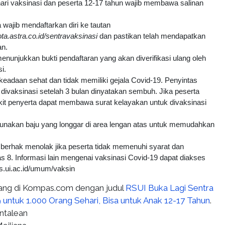
hari vaksinasi dan peserta 12-17 tahun wajib membawa salinan
 wajib mendaftarkan diri ke tautan
ta.astra.co.id/sentravaksinasi
dan pastikan telah mendapatkan
an.
enunjukkan bukti pendaftaran yang akan diverifikasi ulang oleh
i.
keadaan sehat dan tidak memiliki gejala Covid-19. Penyintas
divaksinasi setelah 3 bulan dinyatakan sembuh. Jika peserta
kit penyerta dapat membawa surat kelayakan untuk divaksinasi
nakan baju yang longgar di area lengan atas untuk memudahkan
berhak menolak jika peserta tidak memenuhi syarat dan
as 8. Informasi lain mengenai vaksinasi Covid-19 dapat diakses
/rs.ui.ac.id/umum/vaksin
tayang di Kompas.com dengan judul
RSUI Buka Lagi Sentra
 untuk 1.000 Orang Sehari, Bisa untuk Anak 12-17 Tahun
.
antalean