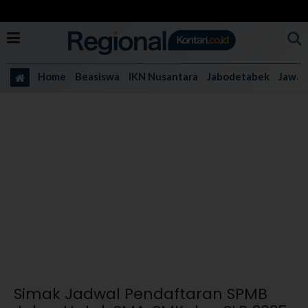
Home
Beasiswa
IKN Nusantara
Jabodetabek
Jawa 
Simak Jadwal Pendaftaran SPMB