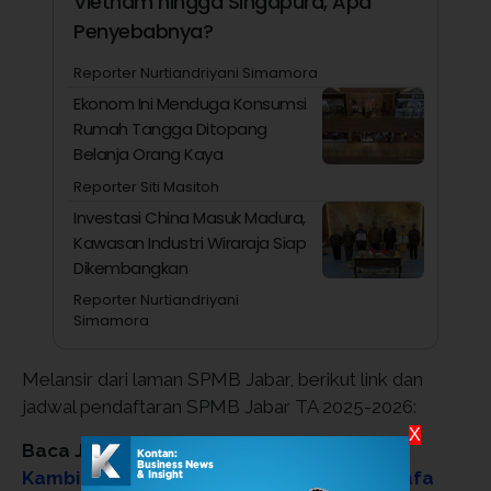
Vietnam hingga Singapura, Apa
Penyebabnya?
Reporter Nurtiandriyani Simamora
Ekonom Ini Menduga Konsumsi
Rumah Tangga Ditopang
Belanja Orang Kaya
Reporter Siti Masitoh
Investasi China Masuk Madura,
Kawasan Industri Wiraraja Siap
Dikembangkan
Reporter Nurtiandriyani
Simamora
Melansir dari laman SPMB Jabar, berikut link dan
jadwal pendaftaran SPMB Jabar TA 2025-2026:
X
Baca Juga:
Jelang Idul Adha, Cek Harga
Kambing dan Sapi Kurban di Dompet Dhuafa