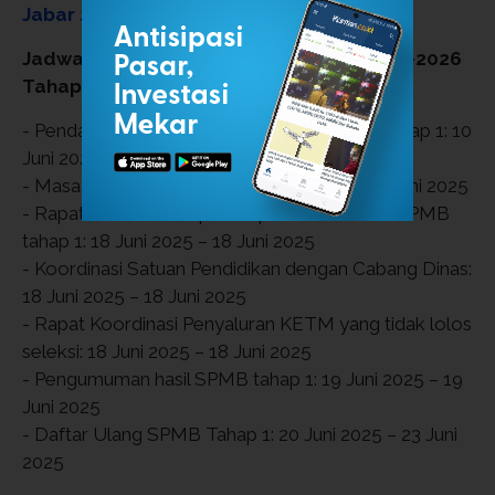
Jabar 2025
Jadwal Pendaftaran SPMB Jabar TA 2025-2026
Tahap 1
- Pendaftaran & Verifikasi Dokumen SPMB tahap 1: 10
Juni 2025 – 16 Juni 2025
- Masa Sanggah Verifikasi: 10 Juni 2025 – 17 Juni 2025
- Rapat Dewan Guru penetapan hasil seleksi SPMB
tahap 1: 18 Juni 2025 – 18 Juni 2025
- Koordinasi Satuan Pendidikan dengan Cabang Dinas:
18 Juni 2025 – 18 Juni 2025
- Rapat Koordinasi Penyaluran KETM yang tidak lolos
seleksi: 18 Juni 2025 – 18 Juni 2025
- Pengumuman hasil SPMB tahap 1: 19 Juni 2025 – 19
Juni 2025
- Daftar Ulang SPMB Tahap 1: 20 Juni 2025 – 23 Juni
2025