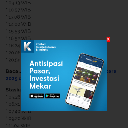
* 09.13 WIB
* 10.57 WIB
* 13.08 WIB
* 14.00 WIB
* 15.53 WIB
* 16.52 WIB
X
* 18.24 WIB
* 20.06 WIB
* 20.59 WIB
Baca Juga:
20 Link Twibbon Hari Bhayangkara
2025 dan Cara Downloadnya
Stasiun Gawok
* 05.26 WIB
* 06.31 WIB
* 07.40 WIB
* 09.20 WIB
* 11.04 WIB