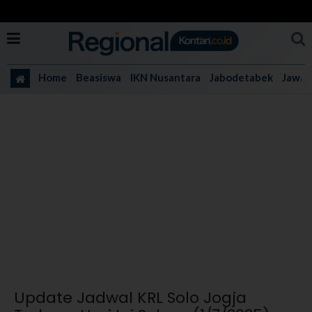
Home
Beasiswa
IKN Nusantara
Jabodetabek
Jawa 
Update Jadwal KRL Solo Jogja