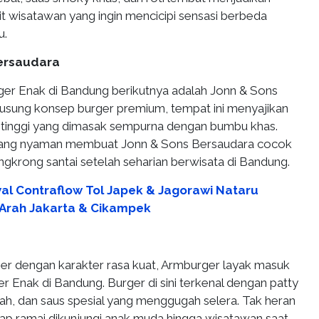
orit wisatawan yang ingin mencicipi sensasi berbeda
u.
Bersaudara
er Enak di Bandung berikutnya adalah Jonn & Sons
sung konsep burger premium, tempat ini menyajikan
s tinggi yang dimasak sempurna dengan bumbu khas.
ang nyaman membuat Jonn & Sons Bersaudara cocok
ongkrong santai setelah seharian berwisata di Bandung.
al Contraflow Tol Japek & Jagorawi Nataru
Arah Jakarta & Cikampek
ger dengan karakter rasa kuat, Armburger layak masuk
r Enak di Bandung. Burger di sini terkenal dengan patty
ah, dan saus spesial yang menggugah selera. Tak heran
rap ramai dikunjungi anak muda hingga wisatawan saat