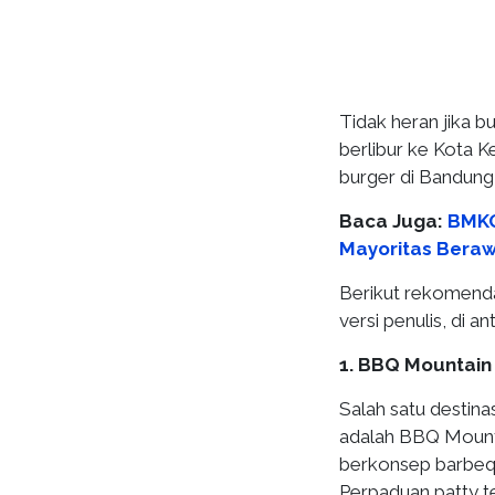
Tidak heran jika b
berlibur ke Kota 
burger di Bandung
Baca Juga:
BMKG
Mayoritas Bera
Berikut rekomenda
versi penulis, di an
1. BBQ Mountain
Salah satu destin
adalah BBQ Mounta
berkonsep barbequ
Perpaduan patty t