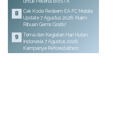
untuk Peserta BPJSTK
Cek Kode Redeem EA FC Mobile
Update 7 Agustus 2026: Klaim
Ribuan Gems Gratis!
Tema dan Kegiatan Hari Hutan
Indonesia 7 Agustus 2026:
Kampanye Reforestathon