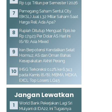
Rp 1,91 Triliun per Semester I 2026
Pemegang Saham Sentul City
(BKSL) Jual 1,32 Miliar Saham Saat
Harga Reli, Ada Apa?
Rupiah Ditutup Menguat Tipis ke
Rp 17.923 Per Dolar AS Hari Ini
(6/8); Asia Mixed
Iran Berpotensi Kendalikan Selat
Hormuz, AS dan Oman Bahas
Kesepakatan Akhiri Perang
IHSG Terkoreksi 0,12% ke 6.343
pada Kamis (6/8), MBMA, MDKA,
EXCL Top Losers LQ45
Jangan Lewatkan
World Bank Pekerjakan Lagi Sri
Mulyani di IDA22, Ini Tugasnya