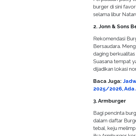
burger di sini fav
selama libur Natar
2. Jonn & Sons 
Rekomendasi Burg
Bersaudara. Mengu
daging berkualita
Suasana tempat y
dijadikan lokasi n
Baca Juga:
Jadw
2025/2026, Ada 
3. Armburger
Bagi pencinta bur
dalam daftar Burge
tebal, keju melimp
jika Armburger ke