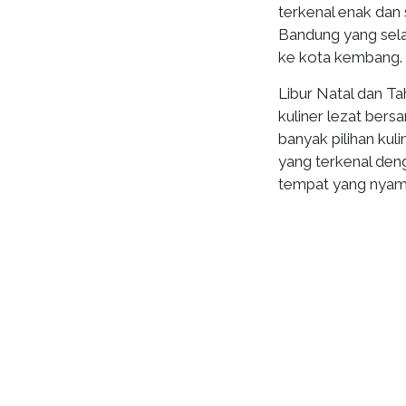
terkenal enak dan 
Bandung yang selal
ke kota kembang.
Libur Natal dan T
kuliner lezat bers
banyak pilihan kul
yang terkenal den
tempat yang nyama