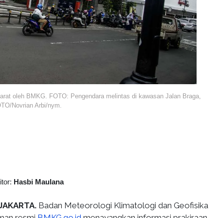
arat oleh BMKG. FOTO: Pengendara melintas di kawasan Jalan Braga,
TO/Novrian Arbi/nym.
itor:
Hasbi Maulana
JAKARTA.
Badan Meteorologi Klimatologi dan Geofisika
aman resmi
BMKG.go.id
menayangkan informasi prakiraan