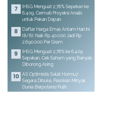
IHSG Menguat 2,78% Sepekan ke
6.409, Cermati Proyeksi Analis
untuk Pekan Depan
Daftar Harga Emas Antam Hari Ini
(8/8): Naik Rp 40.000 Jadi Rp
2.690.000 Per Gram
IHSG Menguat 2,78% ke 6.409
Sepekan, Cek Saham yang Banyak
Diborong Asing
AS Optimistis Selat Hormuz
Segera Dibuka, Pasokan Minyak
Dunia Berpotensi Pulih