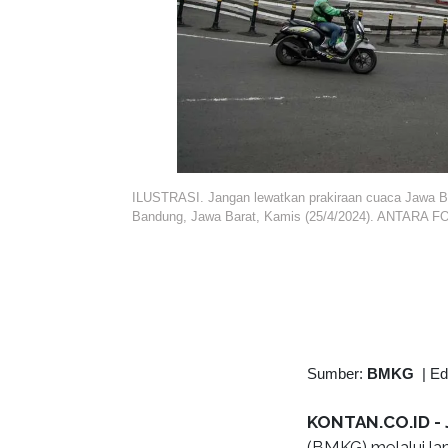
ILUSTRASI. Jangan lewatkan prakiraan cuaca Jawa B
Bandung, Jawa Barat, Kamis (25/4/2024). ANTARA FO
Sumber:
BMKG
|
Ed
KONTAN.CO.ID - 
(BMKG) melalui l