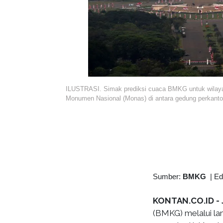
ILUSTRASI. Simak prediksi cuaca BMKG untuk wilayah
Monumen Nasional (Monas) di antara gedung perkantor
Sumber:
BMKG
|
Ed
KONTAN.CO.ID -
(BMKG) melalui l