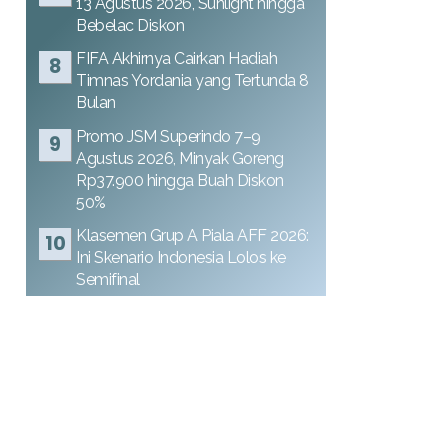
13 Agustus 2026, Sunlight hingga
Bebelac Diskon
FIFA Akhirnya Cairkan Hadiah
Timnas Yordania yang Tertunda 8
Bulan
Promo JSM Superindo 7–9
Agustus 2026, Minyak Goreng
Rp37.900 hingga Buah Diskon
50%
Klasemen Grup A Piala AFF 2026:
Ini Skenario Indonesia Lolos ke
Semifinal