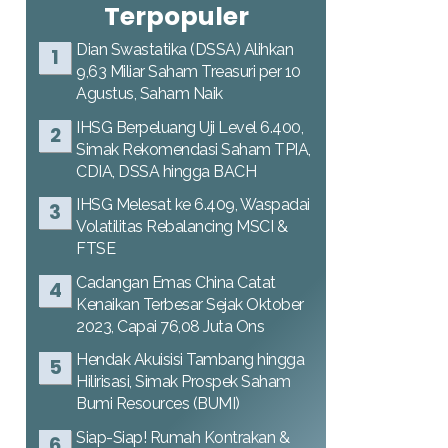
Terpopuler
Dian Swastatika (DSSA) Alihkan
9,63 Miliar Saham Treasuri per 10
Agustus, Saham Naik
IHSG Berpeluang Uji Level 6.400,
Simak Rekomendasi Saham TPIA,
CDIA, DSSA hingga BACH
IHSG Melesat ke 6.409, Waspadai
Volatilitas Rebalancing MSCI &
FTSE
Cadangan Emas China Catat
Kenaikan Terbesar Sejak Oktober
2023, Capai 76,08 Juta Ons
Hendak Akuisisi Tambang hingga
Hilirisasi, Simak Prospek Saham
Bumi Resources (BUMI)
Siap-Siap! Rumah Kontrakan &