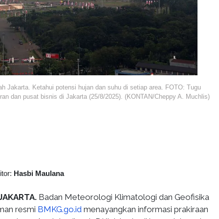
 Jakarta. Ketahui potensi hujan dan suhu di setiap area. FOTO: Tugu
an dan pusat bisnis di Jakarta (25/8/2025). (KONTAN/Cheppy A. Muchlis)
itor:
Hasbi Maulana
 JAKARTA.
Badan Meteorologi Klimatologi dan Geofisika
aman resmi
BMKG.go.id
menayangkan informasi prakiraan