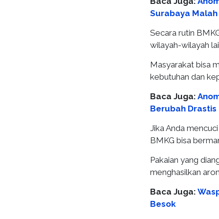
Baca Juga:
Anoma
Surabaya Malah
Secara rutin BMKG
wilayah-wilayah lai
Masyarakat bisa m
kebutuhan dan ke
Baca Juga:
Anom
Berubah Drastis
Jika Anda mencuci
BMKG bisa bermanf
Pakaian yang diang
menghasilkan aro
Baca Juga:
Wasp
Besok