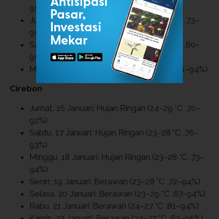
95%)
Jumat, 23 Januari: Hujan Ringan (22–28 °C ,73–
95%)
Sabtu, 24 Januari: Hujan Ringan (22–26 °C ,80–
95%)
Minggu, 25 Januari: Berawan (22–23 °C ,91–94%)
Cirebon
Jumat, 16 Januari: Hujan Ringan (24–29 °C ,70–
92%)
Sabtu, 17 Januari: Hujan Ringan (23–28 °C ,76–
93%)
Minggu, 18 Januari: Hujan Ringan (23–28 °C ,73–
94%)
Senin, 19 Januari: Berawan (23–28 °C ,72–94%)
Selasa, 20 Januari: Berawan (23–29 °C ,67–94%)
Rabu, 21 Januari: Berawan (24–27 °C ,81–94%)
Kamis, 22 Januari: Berawan (24–27 °C ,82–95%)