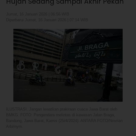
Hujan Sedang Sampai Akhir Pekan
Jumat, 16 Januari 2026 | 06:56 WIB
Diperbarui Jumat, 16 Januari 2026 | 07:14 WIB
ILUSTRASI. Jangan lewatkan prakiraan cuaca Jawa Barat oleh
BMKG. FOTO: Pengendara melintas di kawasan Jalan Braga,
Bandung, Jawa Barat, Kamis (25/4/2024). ANTARA FOTO/Novrian
Arbi/nym.