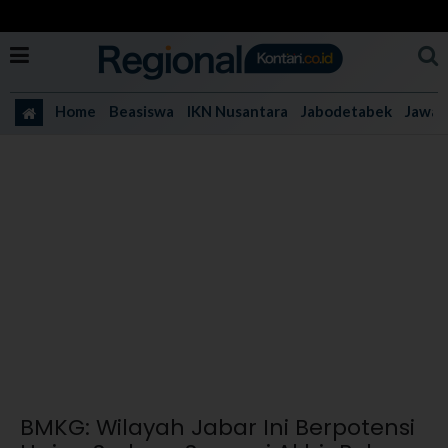
Home
Beasiswa
IKN Nusantara
Jabodetabek
Jawa 
BMKG: Wilayah Jabar Ini Berpotensi