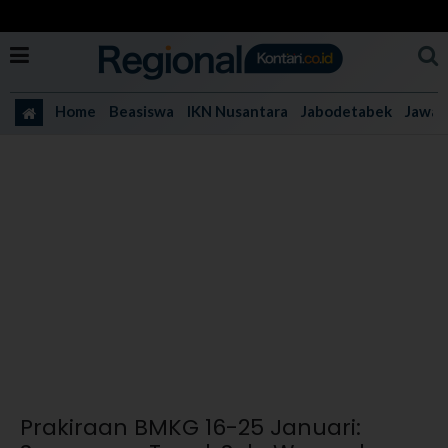
Home
Beasiswa
IKN Nusantara
Jabodetabek
Jawa 
Prakiraan BMKG 16-25 Januari: