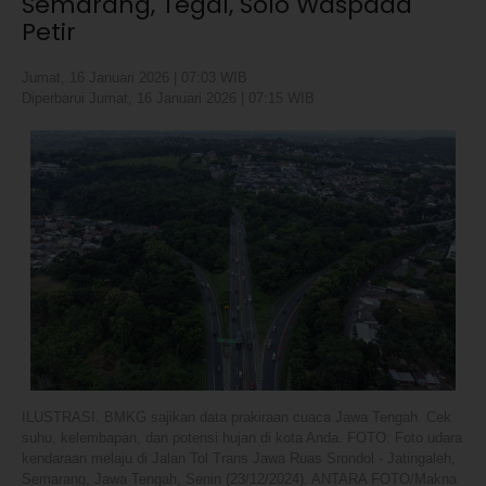
Semarang, Tegal, Solo Waspada
Petir
Jumat, 16 Januari 2026 | 07:03 WIB
Diperbarui Jumat, 16 Januari 2026 | 07:15 WIB
ILUSTRASI. BMKG sajikan data prakiraan cuaca Jawa Tengah. Cek
suhu, kelembapan, dan potensi hujan di kota Anda. FOTO: Foto udara
kendaraan melaju di Jalan Tol Trans Jawa Ruas Srondol - Jatingaleh,
Semarang, Jawa Tengah, Senin (23/12/2024). ANTARA FOTO/Makna