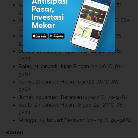
Sabtu, 17 Januari: Hujan Ringan (21–28 °C ,73–
97%)
Minggu, 18 Januari: Hujan Ringan (22–25 °C ,88–
97%)
Senin, 19 Januari: Hujan Ringan (21–27 °C ,75–
97%)
Selasa, 20 Januari: Hujan Petir (22–26 °C ,86–
98%)
Rabu, 21 Januari: Hujan Ringan (22–26 °C ,81–
97%)
Kamis, 22 Januari: Hujan Petir (22–26 °C ,85–
97%)
Jumat, 23 Januari: Berawan (22–27 °C ,73–97%)
Sabtu, 24 Januari: Hujan Ringan (22–27 °C ,78–
98%)
Minggu, 25 Januari: Berawan (22–23 °C ,95–96%)
Klaten