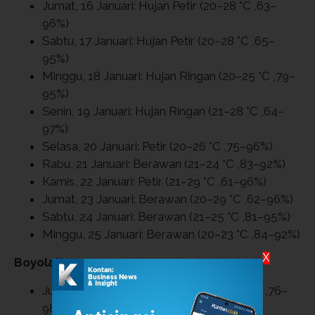
Jumat, 16 Januari: Hujan Petir (20–28 °C ,63–
96%)
Sabtu, 17 Januari: Hujan Petir (20–28 °C ,65–
95%)
Minggu, 18 Januari: Hujan Ringan (20–25 °C ,79–
95%)
Senin, 19 Januari: Hujan Ringan (21–28 °C ,64–
97%)
Selasa, 20 Januari: Petir (20–26 °C ,75–96%)
Rabu, 21 Januari: Berawan (21–24 °C ,83–92%)
Kamis, 22 Januari: Petir (21–29 °C ,61–96%)
Jumat, 23 Januari: Berawan (20–29 °C ,62–96%)
Sabtu, 24 Januari: Berawan (21–25 °C ,81–95%)
Minggu, 25 Januari: Berawan (20–23 °C ,84–92%)
X
Boyolali
Jumat, 16 Januari: Hujan Ringan (22–26 °C ,76–
98%)