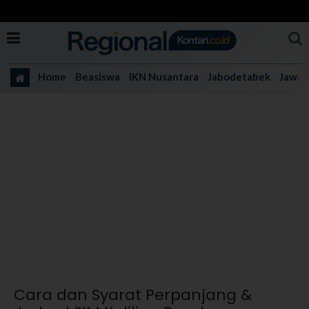
Home
Beasiswa
IKN Nusantara
Jabodetabek
Jawa 
Cara dan Syarat Perpanjang &