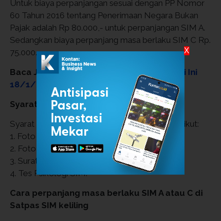
Untuk biaya perpanjangan sesuai dengan PP Nomor
60 Tahun 2016 tentang Penerimaan Negara Bukan
Pajak adalah Rp 80.000,- untuk perpanjangan SIM A.
Sedangkan biaya perpanjang masa berlaku SIM C Rp.
X
75.000.
Baca Juga:
Jadwal SIM Keliling Bekasi Hari Ini
18/1/2023, Bisa Perpanjang SIM A & C
Syarat perpanjang SIM A atau C
Syarat perpanjangan SIM A atau C sebagai berikut:
1. Foto Kopi KTP yang masih berlaku,
2. Foto Kopi SIM lama dan SIM asli,
3. Surat Keterangan Sehat.
4. Tes Psikologi SIM.
Cara perpanjang masa berlaku SIM A atau C di
Satpas SIM keliling