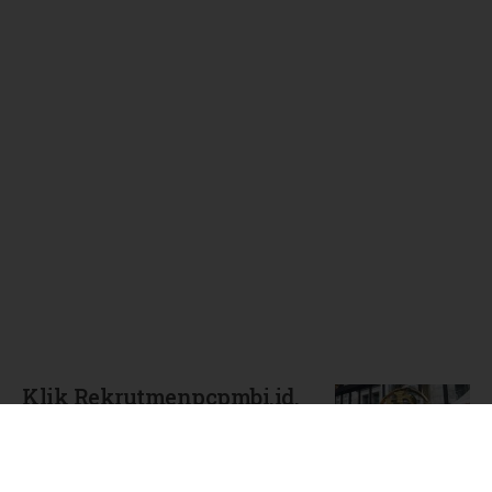
Terbaru
Klik Rekrutmenpcpmbi.id,
Pendaftaran PCPM BI
Angkatan 41 Dibuka untuk
Lulusan Sarjana