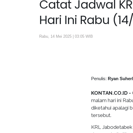
Catat Jadwal KR
Hari Ini Rabu (1
Rabu, 14 Mei 2025 | 03:05 WIB
Penulis:
Ryan Suher
KONTAN.CO.ID -
malam hari ini Ra
diketahui apalagi 
tersebut.
KRL Jabodetabek j