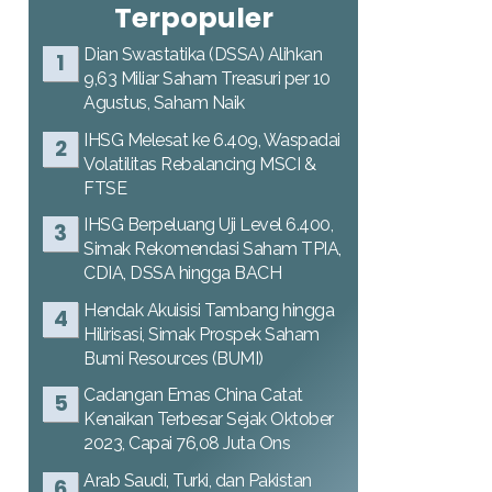
Terpopuler
Dian Swastatika (DSSA) Alihkan
9,63 Miliar Saham Treasuri per 10
Agustus, Saham Naik
IHSG Melesat ke 6.409, Waspadai
Volatilitas Rebalancing MSCI &
FTSE
IHSG Berpeluang Uji Level 6.400,
Simak Rekomendasi Saham TPIA,
CDIA, DSSA hingga BACH
Hendak Akuisisi Tambang hingga
Hilirisasi, Simak Prospek Saham
Bumi Resources (BUMI)
Cadangan Emas China Catat
Kenaikan Terbesar Sejak Oktober
2023, Capai 76,08 Juta Ons
Arab Saudi, Turki, dan Pakistan