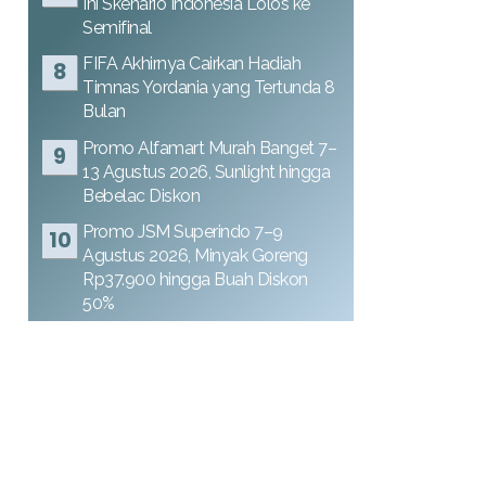
Ini Skenario Indonesia Lolos ke
Semifinal
FIFA Akhirnya Cairkan Hadiah
Timnas Yordania yang Tertunda 8
Bulan
Promo Alfamart Murah Banget 7–
13 Agustus 2026, Sunlight hingga
Bebelac Diskon
Promo JSM Superindo 7–9
Agustus 2026, Minyak Goreng
Rp37.900 hingga Buah Diskon
50%