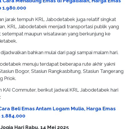
t Cara Menabung Emas di Pegadaian, Harga Emas
 1.980.000
dan jarak tempuh KRL Jabodetabek juga relatif singkat
ran, KRL Jabodetabek menjadi transportasi publik yang
at setempat maupun wisatawan yang berkunjung ke
detabek.
ijadwalkan bahkan mulai dari pagi sampai malam hari.
abodetabek menuju terdapat beberapa rute akhir yakni
Stasiun Bogor, Stasiun Rangkasbitung, Stasiun Tangerang
g Priok.
an KAI Commuter, berikut jadwal KRL Jabodetabek hari
:
Cara Beli Emas Antam Logam Mulia, Harga Emas
p 1.884.000
Jogja Hari Rabu, 14 Mei 2025