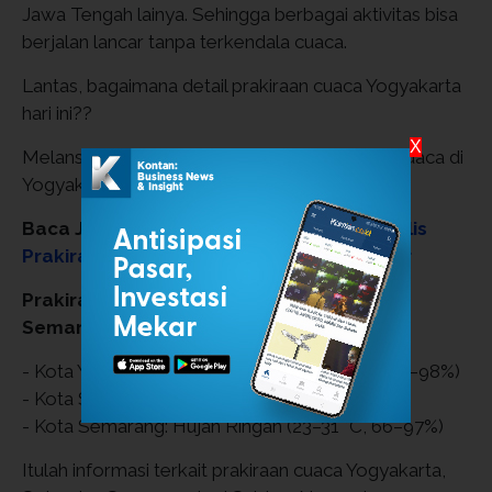
Jawa Tengah lainya. Sehingga berbagai aktivitas bisa
berjalan lancar tanpa terkendala cuaca.
Lantas, bagaimana detail prakiraan cuaca Yogyakarta
hari ini??
X
Melansir dari laman BMKG, berikut prakiraan cuaca di
Yogyakarta, Solo, dan Semarang:
Baca Juga:
Update Cuaca Jabar: BMKG Rilis
Prakiraan Hujan & Berawan 1-9 November
Prakiraan Cuaca Yogyakarta, Solo, dan
Semarang 1 November 2025
- Kota Yogyakarta: Hujan Sedang (23–33 °C, 62–98%)
- Kota Solo: Hujan Ringan (22–32 °C, 64–96%)
- Kota Semarang: Hujan Ringan (23–31 °C, 66–97%)
Itulah informasi terkait prakiraan cuaca Yogyakarta,