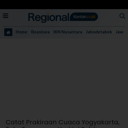
Home
Beasiswa
IKN Nusantara
Jabodetabek
Jawa 
Catat Prakiraan Cuaca Yogyakarta,