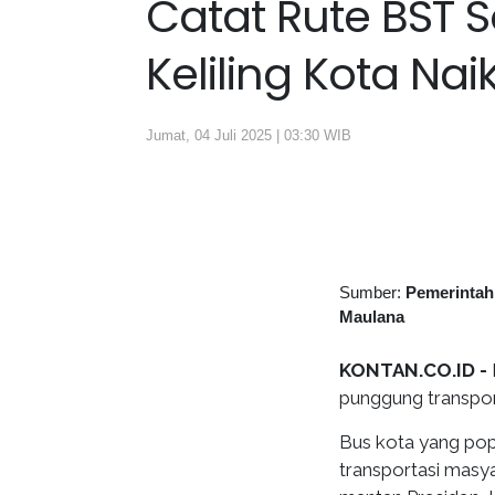
Catat Rute BST So
Keliling Kota Nai
Jumat, 04 Juli 2025 | 03:30 WIB
Sumber:
Pemerintah
Maulana
KONTAN.CO.ID -
punggung transport
Bus kota yang pop
transportasi masya