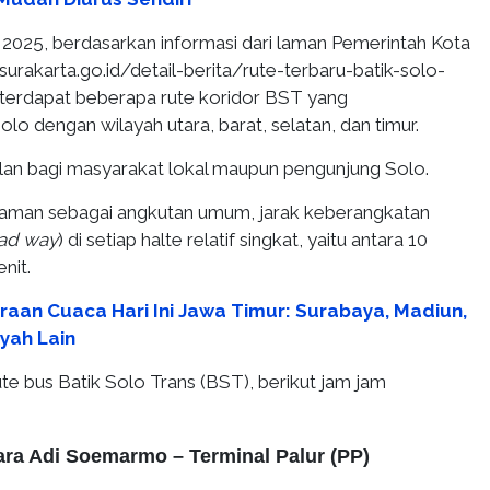
 2025, berdasarkan informasi dari laman Pemerintah Kota
/surakarta.go.id/detail-berita/rute-terbaru-batik-solo-
 terdapat beberapa rute koridor BST yang
 dengan wilayah utara, barat, selatan, dan timur.
an bagi masyarakat lokal maupun pengunjung Solo.
nyaman sebagai angkutan umum, jarak keberangkatan
ad way
) di setiap halte relatif singkat, yaitu antara 10
enit.
iraan Cuaca Hari Ini Jawa Timur: Surabaya, Madiun,
yah Lain
rute bus Batik Solo Trans (BST), berikut jam jam
ara Adi Soemarmo – Terminal Palur (PP)