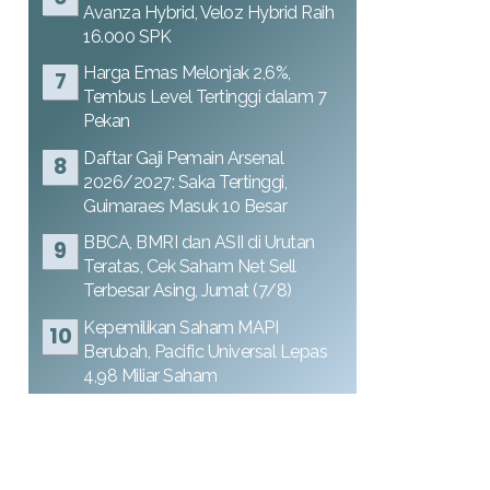
Avanza Hybrid, Veloz Hybrid Raih
16.000 SPK
Harga Emas Melonjak 2,6%,
Tembus Level Tertinggi dalam 7
Pekan
Daftar Gaji Pemain Arsenal
2026/2027: Saka Tertinggi,
Guimaraes Masuk 10 Besar
BBCA, BMRI dan ASII di Urutan
Teratas, Cek Saham Net Sell
Terbesar Asing, Jumat (7/8)
Kepemilikan Saham MAPI
Berubah, Pacific Universal Lepas
4,98 Miliar Saham