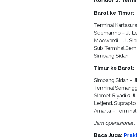
Koridor 5: Term
Barat ke Timur:
Terminal Kartasura
Soemarmo – Jl. Letj
Moewardi – Jl. Slam
Sub Terminal Seman
Simpang Sidan
Timur ke Barat:
Simpang Sidan – Jl
Terminal Semanggi –
Slamet Riyadi 0 Jl.
Letjend. Suprapto
Amarta – Terminal
Jam operasional : 
Baca Juga:
Prak