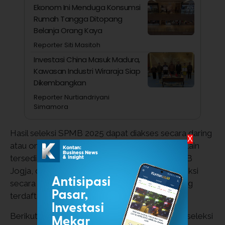
Ekonom Ini Menduga Konsumsi
Rumah Tangga Ditopang
Belanja Orang Kaya
Reporter Siti Masitoh
Investasi China Masuk Madura,
Kawasan Industri Wiraraja Siap
Dikembangkan
Reporter Nurtiandriyani
Simamora
Hasil seleksi SPMB 2025 dapat diakses secara daring
X
atau online melalui situs resmi SPMB Jogja. Selain
tersedia secara daring melalui situs resmi SPMB
Jogja, calon murid juga dapat melihat hasil seleksi
secara langsung di masing-masing sekolah yang
terdaftar.
Berikut ini adalah link resmi pengumuman hasil seleksi