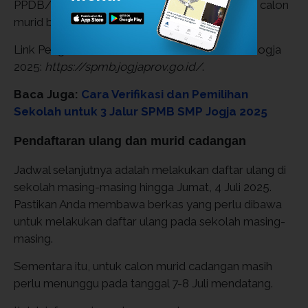
PPDB/SPMB 2025 yang dapat digunakan oleh calon
murid baru maupun orang tua/wali:
Link Pengumuman PPDB/SPMB Provinsi DIY Jogja
2025:
https://spmb.jogjaprov.go.id/
.
Baca Juga:
Cara Verifikasi dan Pemilihan
Sekolah untuk 3 Jalur SPMB SMP Jogja 2025
Pendaftaran ulang dan murid cadangan
Jadwal selanjutnya adalah melakukan daftar ulang di
sekolah masing-masing hingga Jumat, 4 Juli 2025.
Pastikan Anda membawa berkas yang perlu dibawa
untuk melakukan daftar ulang pada sekolah masing-
masing.
Sementara itu, untuk calon murid cadangan masih
perlu menunggu pada tanggal 7-8 Juli mendatang.