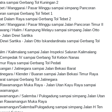
tra sampai Gerbang Tol Kuningan 2
ebet / Manggarai / Pasar Minggu sampai simpang Pancoran
ran sampai Gerbang Tol Tebet 1
rat Dalam Raya sampai Gerbang Tol Tebet 2
ebet / Manggarai / Pasar Minggu sampai Jalan Pancoran Timur II
awang / Halim / Kampung Melayu sampai simpang Jalan Otto
- Jalan Dewi Sartika
Dewi Sartika - Jalan Otto Iskandardinata sampai Gerbang Tol
alim / Kalimalang sampai Jalan Inspeksi Saluran Kalimalang
g Cempedak IV sampai Gerbang Tol Kebon Nanas
imur Raya sampai Gerbang Tol Pedati
isangan / Jatinegara sampai Jalan Bekasi Barat
atinegara / Klender / Buaran sampai Jalan Bekasi Timur Raya
arat sampai Gerbang Tol Jatinegara
 Rawamangun Muka Raya - Jalan Utan Kayu Raya sampai
Rawamangun
Rawamangun / Salemba / Pulogadung sampai simpang Jalan Utan
lan Rawamangun Muka Raya
Rawamangun/Salemba/Pulogadung sampai simpang Jalan H Ten