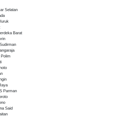
ar Selatan
ada
Wuruk
t
erdeka Barat
rin
 Sudirman
angaraja
 Polim
i
noto
an
ngin
Raya
 S Parman
broto
ono
na Said
aitan