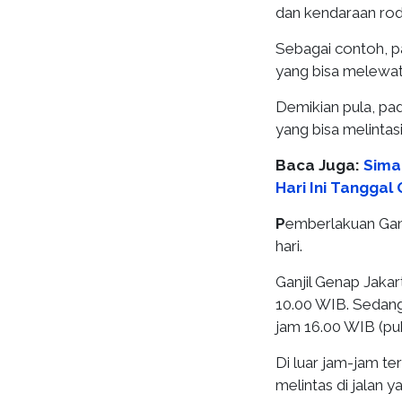
dan kendaraan rod
Sebagai contoh, pa
yang bisa melewati
Demikian pula, pad
yang bisa melintasi
Baca Juga:
Simak
Hari Ini Tanggal
P
emberlakuan Ganj
hari.
Ganjil Genap Jaka
10.00 WIB. Sedang
jam 16.00 WIB (puk
Di luar jam-jam te
melintas di jalan 