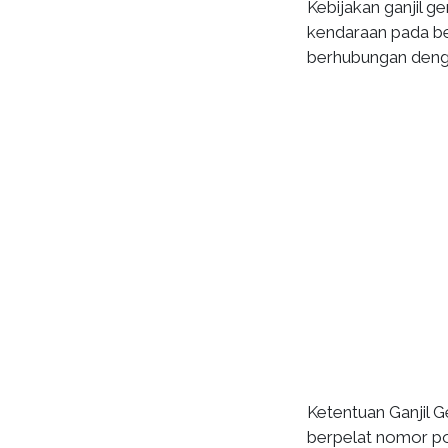
Kebijakan ganjil g
kendaraan pada be
berhubungan denga
Ketentuan Ganjil G
berpelat nomor poli