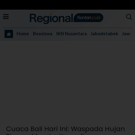
Home
Beasiswa
IKN Nusantara
Jabodetabek
Jawa 
Cuaca Bali Hari Ini: Waspada Hujan