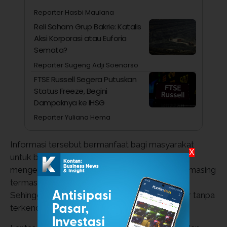
Reporter Hasbi Maulana
Reli Saham Grup Bakrie: Katalis
Aksi Korporasi atau Euforia
Semata?
Reporter Sugeng Adji Soenarso
FTSE Russell Segera Putuskan
Status Freeze, Begini
Dampaknya ke IHSG
Reporter Yuliana Hema
Informasi tersebut bermanfaat bagi masyarakat
X
untuk bisa melakukan persiapan jika sudah
mengetahui prakiraan cuaca di daerah masing-masing
termasuk Kota Denpasar, Bali dan sekitarnya.
Sehingga berbagai aktivitas bisa berjalan lancar tanpa
terkendala cuaca.