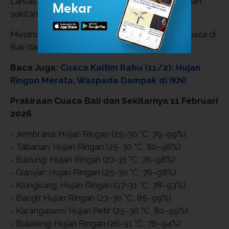
Lantas, bagaimana detail prakiraan cuaca Bali dan
sekitarnya hari ini?
Melansir dari laman BMKG, berikut prakiraan cuaca di
Bali dan sekitarnya:
Baca Juga:
Cuaca Kaltim Rabu (11/2): Hujan
Ringan Merata, Waspada Dampak di IKN!
Prakiraan Cuaca Bali dan Sekitarnya 11 Februari
2026
- Jembrana: Hujan Ringan (25–30 °C, 79–99%)
- Tabanan: Hujan Ringan (25–30 °C, 80–98%)
- Badung: Hujan Ringan (27–31 °C, 76–98%)
- Gianyar: Hujan Ringan (25–30 °C, 76–98%)
- Klungkung: Hujan Ringan (27–31 °C, 78–93%)
- Bangli: Hujan Ringan (23–30 °C, 85–99%)
- Karangasem: Hujan Petir (25–30 °C, 80–99%)
- Buleleng: Hujan Ringan (26–31 °C, 76–94%)